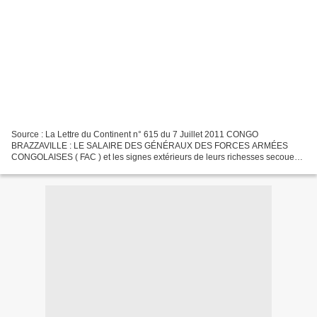
Source : La Lettre du Continent n° 615 du 7 Juillet 2011 CONGO
BRAZZAVILLE : LE SALAIRE DES GÉNÉRAUX DES FORCES ARMÉES
CONGOLAISES ( FAC ) et les signes extérieurs de leurs richesses secouent
les casernes Combien gagne un général des FAC ? Le Chef d'état...