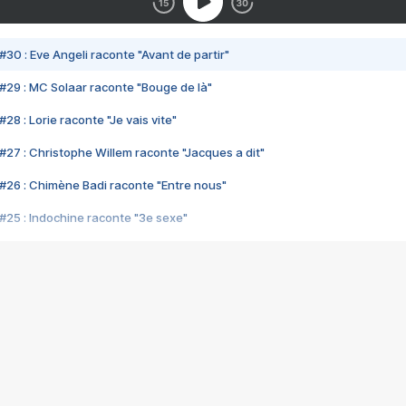
#30 : Eve Angeli raconte "Avant de partir"
#29 : MC Solaar raconte "Bouge de là"
28 : Lorie raconte "Je vais vite"
#27 : Christophe Willem raconte "Jacques a dit"
#26 : Chimène Badi raconte "Entre nous"
#25 : Indochine raconte "3e sexe"
#24 : Zaho raconte "C'est chelou"
#23 : Patrick Bruel raconte "Au café des délices"
#22 : Kyo raconte "Le chemin"
#21 : Nolwenn Leroy raconte "Cassé"
#20 : Patrick Hernandez raconte "Born to be alive"