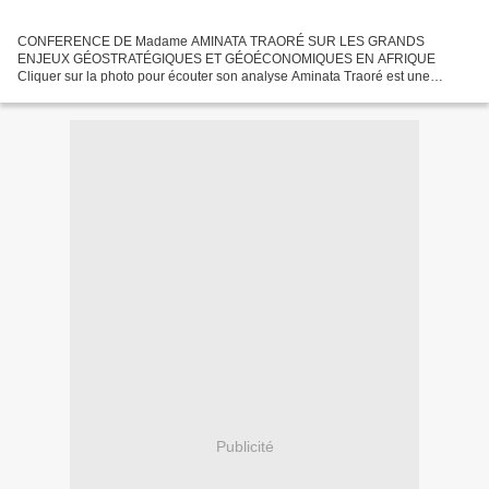
CONFERENCE DE Madame AMINATA TRAORÉ SUR LES GRANDS
ENJEUX GÉOSTRATÉGIQUES ET GÉOÉCONOMIQUES EN AFRIQUE
Cliquer sur la photo pour écouter son analyse Aminata Traoré est une
femme politique et écrivain Malienne Ancienne Ministre de la Culture et du
Tourisme...
Publicité