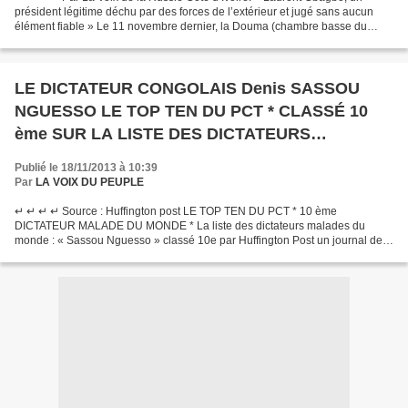
président légitime déchu par des forces de l’extérieur et jugé sans aucun
élément fiable » Le 11 novembre dernier, la Douma (chambre basse du
Parlement russe) a organisé en son sein...
LE DICTATEUR CONGOLAIS Denis SASSOU
NGUESSO LE TOP TEN DU PCT * CLASSÉ 10
ème SUR LA LISTE DES DICTATEURS
MALADES DU MONDE PAR LE JOURNAL
Publié le 18/11/2013 à 10:39
AMERICAIN HUFFINGTON POST
Par
LA VOIX DU PEUPLE
↵ ↵ ↵ ↵ Source : Huffington post LE TOP TEN DU PCT * 10 ème
DICTATEUR MALADE DU MONDE * La liste des dictateurs malades du
monde : « Sassou Nguesso » classé 10e par Huffington Post un journal des
USA. Dans le but de permettre aux gouvernements des puissantes...