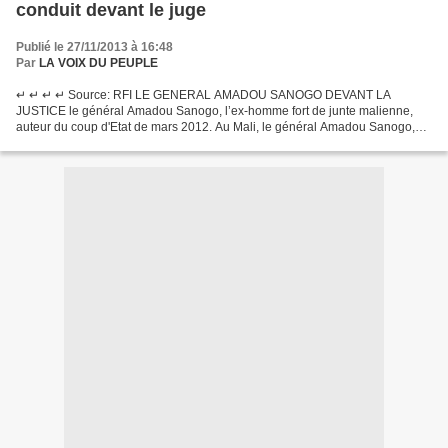
conduit devant le juge
Publié le 27/11/2013 à 16:48
Par
LA VOIX DU PEUPLE
↵ ↵ ↵ ↵ Source: RFI LE GENERAL AMADOU SANOGO DEVANT LA
JUSTICE le général Amadou Sanogo, l’ex-homme fort de junte malienne,
auteur du coup d'Etat de mars 2012. Au Mali, le général Amadou Sanogo,
l’ex-homme fort de la junte auteur du coup d'Etat de mars...