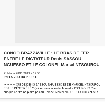
CONGO BRAZZAVILLE : LE BRAS DE FER
ENTRE LE DICTATEUR Denis SASSOU
NGUESSO ET LE COLONEL Marcel NTSOUROU
Publié le 28/11/2013 à 19:53
Par
LA VOIX DU PEUPLE
↵ ↵ ↵ ↵ QUI DE DENIS SASSOU NGUESSO ET DE MARCEL NTSOUROU
EST LE DÉSESPÉRÉ ? Qui sauvera le soldat Marcel NTSOUROU ? C’est
sûr que ce titre ne plaira pas au Colonel Marcel NTSOUROU. Il lui est déjà si
pénible de s’accommoder de ses galons de Colonel !...