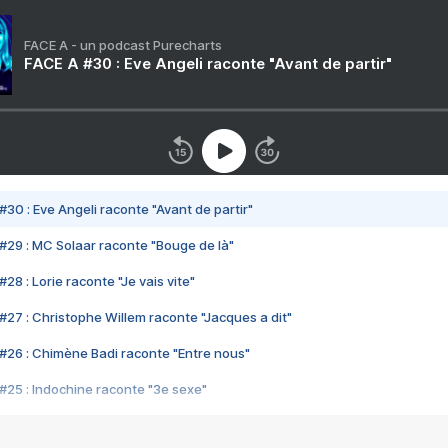
FACE A - un podcast Purecharts
FACE A #30 : Eve Angeli raconte "Avant de partir"
#30 : Eve Angeli raconte "Avant de partir"
#29 : MC Solaar raconte "Bouge de là"
28 : Lorie raconte "Je vais vite"
#27 : Christophe Willem raconte "Jacques a dit"
#26 : Chimène Badi raconte "Entre nous"
#25 : Indochine raconte "3e sexe"
#24 : Zaho raconte "C'est chelou"