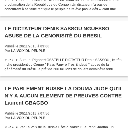
↵ ↵ ↵ ↵ Auteur : Comité d' Actions Invitation au 55ème anniversaire de la
proclamation de la République du Congo «Un dictateur n'a pas de
concurrent à sa taille tant que le peuple ne relève pas le défi » Pour une
République Juste & Démocratique, Vous...
LE DICTATEUR DENIS SASSOU NGUESSO
ABUSE DE LA GENORISITÉ DU BRESIL
Publié le 20/11/2013 à 09:00
Par
LA VOIX DU PEUPLE
↵ ↵ ↵ ↵ Auteur : Rigobert OSSEBI LE DICTATEUR Denis SASSOU , le très
riche président du Congo * Pays Pauvre Très Endetté * abuse de la
générosité du Brésil Le prêt de 200 millions de dollars devait être tenu
secret. Il avait été négocié lorsque le président...
LE PARLEMENT RUSSE LA DOUMA JUGE QU'IL
N'Y A AUCUN ELEMENT DE PREUVES CONTRE
Laurent GBAGBO
Publié le 20/11/2013 à 07:56
Par
LA VOIX DU PEUPLE
↵ ↵ ↵ ↵ Par La Voix de la Russie Côte d’Ivoire: « Laurent Gbagbo, un