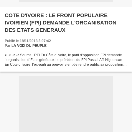
COTE D'IVOIRE : LE FRONT POPULAIRE
IVOIRIEN (FPI) DEMANDE L'ORGANISATION
DES ETATS GENERAUX
Publié le 18/11/2013 à 07:42
Par
LA VOIX DU PEUPLE
↵ ↵ ↵ ↵ Source : RFI En Côte d’Ivoire, le parti d’opposition FPI demande
l’organisation d’Etats généraux Le président du FPI Pascal Affi N'guessan
En Côte d’Ivoire, l’ex-parti au pouvoir vient de rendre public sa proposition
de convocation des «Etats...