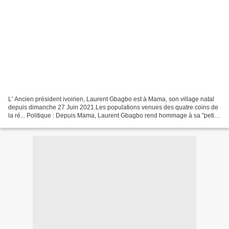
L' Ancien président ivoirien, Laurent Gbagbo est à Mama, son village natal
depuis dimanche 27 Juin 2021.Les populations venues des quatre coins de
la ré... Politique : Depuis Mama, Laurent Gbagbo rend hommage à sa "petite
femme Nady"Nous attendons vos...