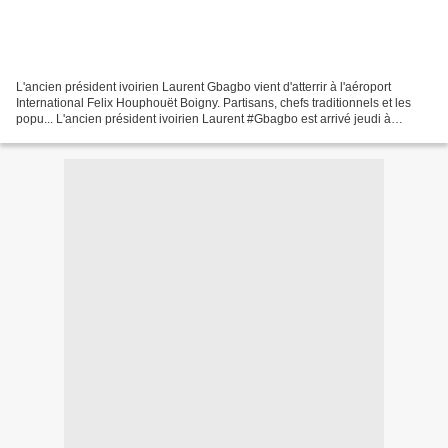
L'ancien président ivoirien Laurent Gbagbo vient d'atterrir à l'aéroport
International Felix Houphouët Boigny. Partisans, chefs traditionnels et les
popu... L'ancien président ivoirien Laurent #Gbagbo est arrivé jeudi à
Abidjan en avion depuis Bruxelles....