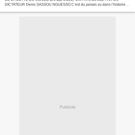
DICTATEUR Denis SASSOU NGUESSO C’est du jamais vu dans l’histoire
des nations. Un président aussi "traîné dans la boue" à l'étranger,...
Publicité