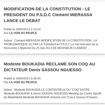
MODIFICATION DE LA CONSTITUTION : LE
PRESIDENT DU P.S.D.C Clement MIERASSA
LANCE LE DEBAT
Publié le 30/05/2013 à 12:22
Par
LA VOIX DU PEUPLE
Auteur : Clement MIERASSA MODIFICATION DE LA CONSTITUTION : LA
PROBLEMATIQUE VU PAR LE Président du P.S.D.C Le mot liminaire de la
Rencontre Citoyenne Du 25 mai 2013 DE MONSIEUR CLEMENT
MIERASSA PRESIDENT DU PARTI SOCIAL DEMOCRATE CONGOLAIS
(PSDC) Sur...
Modeste BOUKADIA RECLAME SON COQ AU
DICTATEUR Denis SASSOU NGUESSO
Publié le 30/05/2013 à 08:45
Par
LA VOIX DU PEUPLE
Auteur : Modeste BOUKADIA LE CONTENTIEUX DU "COQ" ENTRE
Modeste BOUKADIA & Denis SASSOU NGUESSO Meeting du Centre Sportif
de Makélékélé Modeste BOUKADIA réclame son "Coq à Sassou N’Guesso
et prend à témoin l’épouse du chef de l’Etat, Mathias DZON et Rodolphe...