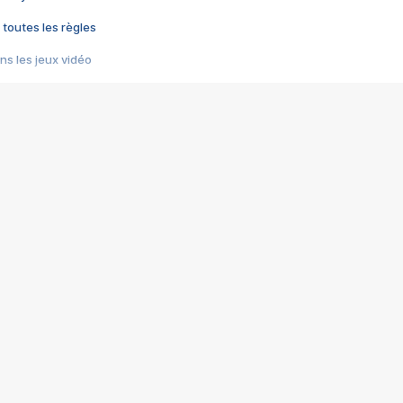
 toutes les règles
s les jeux vidéo
us choquant de Rockstar ? - Le scandale BULLY
e plus moche de Steam
du RÊVE tourne au CAUCHEMAR
pendant 8 heures
it… à tort
umiliés par un jeu vidéo
ire - Final Fantasy 8
ti un empire - Age of Empires
story DOFUS
tard, il crée l'un des pires jeux de tous les temps, MindsEye.