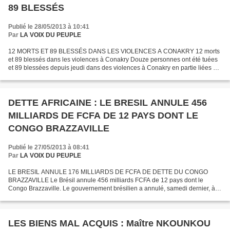
89 BLESSÉS
Publié le 28/05/2013 à 10:41
Par
LA VOIX DU PEUPLE
12 MORTS ET 89 BLESSÉS DANS LES VIOLENCES A CONAKRY 12 morts
et 89 blessés dans les violences à Conakry Douze personnes ont été tuées
et 89 blessées depuis jeudi dans des violences à Conakry en partie liées à
la contestation par l'opposition de la tenue...
DETTE AFRICAINE : LE BRESIL ANNULE 456
MILLIARDS DE FCFA DE 12 PAYS DONT LE
CONGO BRAZZAVILLE
Publié le 27/05/2013 à 08:41
Par
LA VOIX DU PEUPLE
LE BRESIL ANNULE 176 MILLIARDS DE FCFA DE DETTE DU CONGO
BRAZZAVILLE Le Brésil annule 456 milliards FCFA de 12 pays dont le
Congo Brazzaville. Le gouvernement brésilien a annulé, samedi dernier, à
Addis Abeba en marge des célébrations du cinquantenaire...
LES BIENS MAL ACQUIS : Maître NKOUNKOU