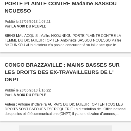
PORTE PLAINTE CONTRE Madame SASSOU
NGUESSO
Publié le 27/05/2013 à 07:11
Par
LA VOIX DU PEUPLE
BIENS MAL ACQUIS : Maître NKOUNKOU PORTE PLAINTE CONTRE LA
FEMME DU DICTATEUR TOP TEN Antoinette SASSOU NGUESSO Maître
NKOUNKOU «Un dictateur n'a pas de concurrent à sa taille tant que le
peuple ne relève pas le défi » Pour une République Juste & Démocratique,...
CONGO BRAZZAVILLE : MAINS BASSES SUR
LES DROITS DES EX-TRAVAILLEURS DE L'
ONPT
Publié le 23/05/2013 à 16:22
Par
LA VOIX DU PEUPLE
Auteur : Antoine d' Oliveira AU PAYS DU DICTATEUR TOP TEN TOUS LES
DROITS SONT BAFOUÉS ESCROQUERIE La dissolution de l’Office national
des postes et télécommunications (ONPT) il y a une dizaine d’années,
donna naissance à deux sociétés : la société des...