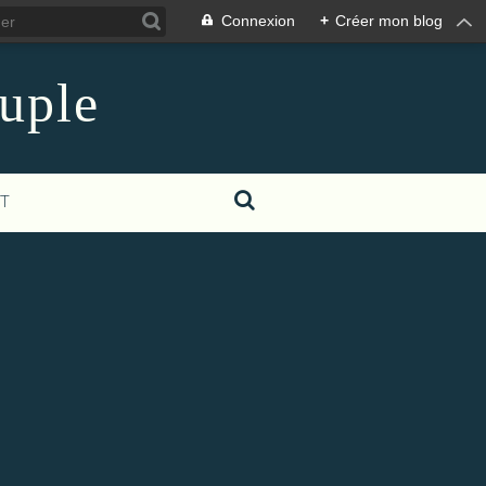
Connexion
+
Créer mon blog
euple
T