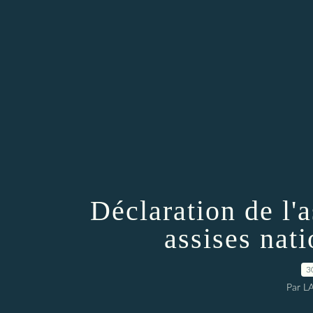
Déclaration de l'
assises nat
3
Par L