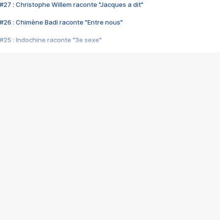
#27 : Christophe Willem raconte "Jacques a dit"
#26 : Chimène Badi raconte "Entre nous"
#25 : Indochine raconte "3e sexe"
#24 : Zaho raconte "C'est chelou"
#23 : Patrick Bruel raconte "Au café des délices"
#22 : Kyo raconte "Le chemin"
#21 : Nolwenn Leroy raconte "Cassé"
#20 : Patrick Hernandez raconte "Born to be alive"
#19 : Lorie raconte "Près de moi"
#18 : Michael Jones raconte "A nos actes manqués" (avec Jean-Jacque
#17 : Khaled raconte "Aïcha"
#16 : Corneille raconte "Parce qu'on vient de loin"
#15 : Indochine raconte "L'aventurier"