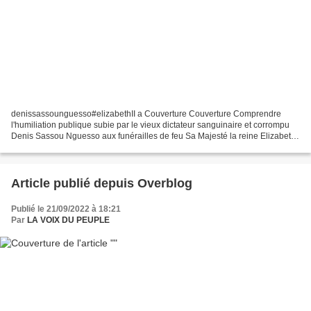
denissassounguesso#elizabethII a Couverture Couverture Comprendre
l'humiliation publique subie par le vieux dictateur sanguinaire et corrompu
Denis Sassou Nguesso aux funérailles de feu Sa Majesté la reine Elizabeth
II Réélu avec 88,4 % DES VOIX Pour...
Article publié depuis Overblog
Publié le 21/09/2022 à 18:21
Par
LA VOIX DU PEUPLE