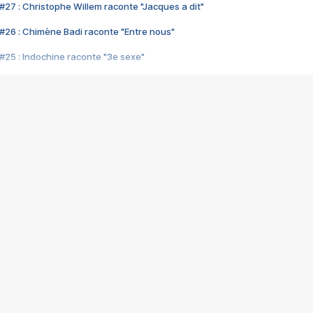
#27 : Christophe Willem raconte "Jacques a dit"
#26 : Chimène Badi raconte "Entre nous"
#25 : Indochine raconte "3e sexe"
#24 : Zaho raconte "C'est chelou"
#23 : Patrick Bruel raconte "Au café des délices"
#22 : Kyo raconte "Le chemin"
#21 : Nolwenn Leroy raconte "Cassé"
#20 : Patrick Hernandez raconte "Born to be alive"
#19 : Lorie raconte "Près de moi"
#18 : Michael Jones raconte "A nos actes manqués" (avec Jean-Jacque
#17 : Khaled raconte "Aïcha"
#16 : Corneille raconte "Parce qu'on vient de loin"
#15 : Indochine raconte "L'aventurier"