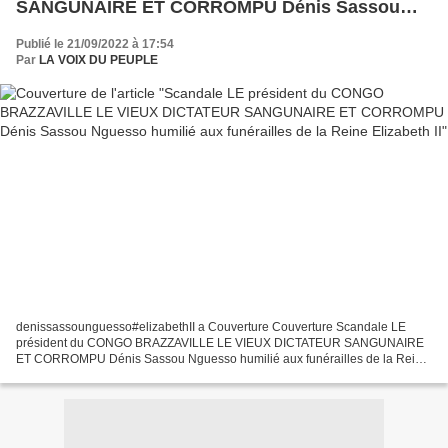
SANGUNAIRE ET CORROMPU Dénis Sassou
Nguesso humilié aux funérailles de la Reine
Publié le 21/09/2022 à 17:54
Elizabeth II
Par
LA VOIX DU PEUPLE
denissassounguesso#elizabethII a Couverture Couverture Scandale LE
président du CONGO BRAZZAVILLE LE VIEUX DICTATEUR SANGUNAIRE
ET CORROMPU Dénis Sassou Nguesso humilié aux funérailles de la Reine
Elizabeth II H.H Prince Michael of Kent and dear Prine...