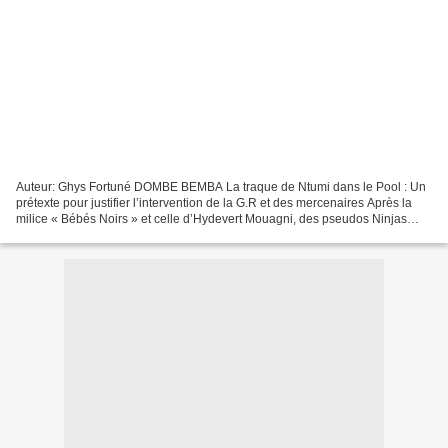
Auteur: Ghys Fortuné DOMBE BEMBA La traque de Ntumi dans le Pool : Un
prétexte pour justifier l’intervention de la G.R et des mercenaires Après la
milice « Bébés Noirs » et celle d’Hydevert Mouagni, des pseudos Ninjas
sèment la terreur à Brazzaville et...