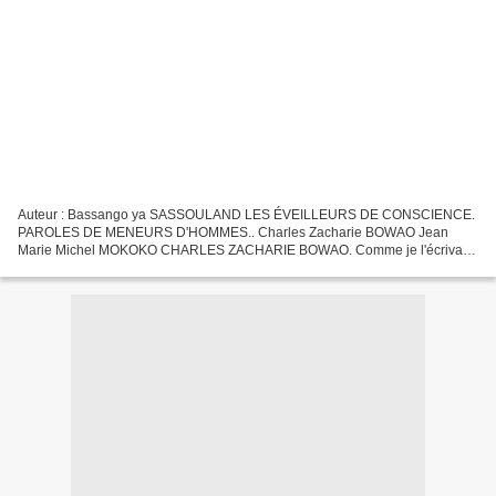
Auteur : Bassango ya SASSOULAND LES ÉVEILLEURS DE CONSCIENCE.
PAROLES DE MENEURS D'HOMMES.. Charles Zacharie BOWAO Jean
Marie Michel MOKOKO CHARLES ZACHARIE BOWAO. Comme je l'écrivais
hier, malgré les pressions ridicules, les intimidations grotesques,...