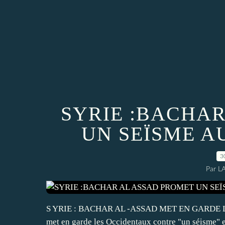
SYRIE :BACHA
UN SEÏSME A
3
Par L
S YRIE : BACHAR AL -ASSAD MET EN GARDE
met en garde les Occidentaux contre "un séisme" e