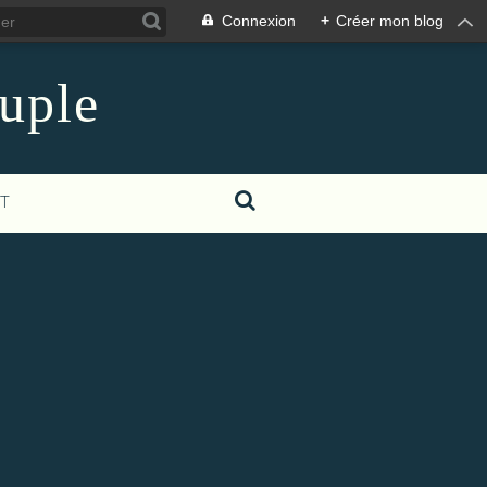
Connexion
+
Créer mon blog
euple
T