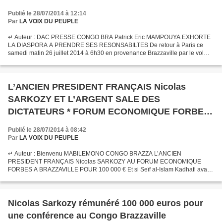
Publié le 28/07/2014 à 12:14
Par
LA VOIX DU PEUPLE
↵ Auteur : DAC PRESSE CONGO BRA Patrick Eric MAMPOUYA EXHORTE
LA DIASPORA A PRENDRE SES RESONSABILTES De retour à Paris ce
samedi matin 26 juillet 2014 à 6h30 en provenance Brazzaville par le vol
d’Ethiopian Airline Patrick Éric MAMPOUYA a choisi DAC...
L’ANCIEN PRESIDENT FRANÇAIS Nicolas
SARKOZY ET L’ARGENT SALE DES
DICTATEURS * FORUM ECONOMIQUE FORBES
A BRAZZAVILLE POUR 100 000 € *
Publié le 28/07/2014 à 08:42
Par
LA VOIX DU PEUPLE
↵ Auteur : Bienvenu MABILEMONO CONGO BRAZZA L’ANCIEN
PRESIDENT FRANÇAIS Nicolas SARKOZY AU FORUM ECONOMIQUE
FORBES A BRAZZAVILLE POUR 100 000 € Et si Seïf al-Islam Kadhafi avait
raison en accusant Nicolas Sarkozy d'avoir reçu de l'argent de son père?...
Nicolas Sarkozy rémunéré 100 000 euros pour
une conférence au Congo Brazzaville