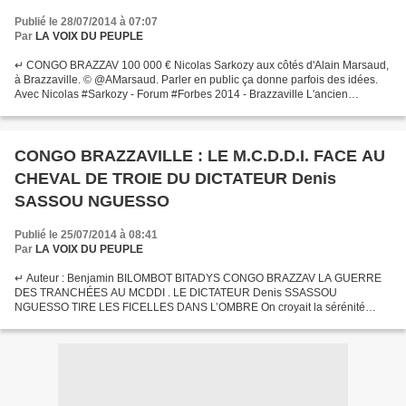
Publié le 28/07/2014 à 07:07
Par
LA VOIX DU PEUPLE
↵ CONGO BRAZZAV 100 000 € Nicolas Sarkozy aux côtés d'Alain Marsaud,
à Brazzaville. © @AMarsaud. Parler en public ça donne parfois des idées.
Avec Nicolas #Sarkozy - Forum #Forbes 2014 - Brazzaville L'ancien
président s'est rendu au forum économique Forbes,...
CONGO BRAZZAVILLE : LE M.C.D.D.I. FACE AU
CHEVAL DE TROIE DU DICTATEUR Denis
SASSOU NGUESSO
Publié le 25/07/2014 à 08:41
Par
LA VOIX DU PEUPLE
↵ Auteur : Benjamin BILOMBOT BITADYS CONGO BRAZZAV LA GUERRE
DES TRANCHÉES AU MCDDI . LE DICTATEUR Denis SSASSOU
NGUESSO TIRE LES FICELLES DANS L’OMBRE On croyait la sérénité
revenue au MCDDI, le parti de Bernard Kolelas, après la répudiation de
Hellot...