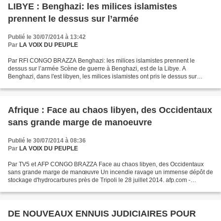
LIBYE : Benghazi: les milices islamistes
prennent le dessus sur l’armée
Publié le 30/07/2014 à 13:42
Par
LA VOIX DU PEUPLE
Par RFI CONGO BRAZZA Benghazi: les milices islamistes prennent le
dessus sur l’armée Scène de guerre à Benghazi, est de la Libye. A
Benghazi, dans l'est libyen, les milices islamistes ont pris le dessus sur
l'armée régulière. La caserne des forces spéciales,...
Afrique : Face au chaos libyen, des Occidentaux
sans grande marge de manoeuvre
Publié le 30/07/2014 à 08:36
Par
LA VOIX DU PEUPLE
Par TV5 et AFP CONGO BRAZZA Face au chaos libyen, des Occidentaux
sans grande marge de manœuvre Un incendie ravage un immense dépôt de
stockage d'hydrocarbures près de Tripoli le 28 juillet 2014. afp.com -
Mohamed Elbosifi Paris (AFP) - Les Occidentaux...
DE NOUVEAUX ENNUIS JUDICIAIRES POUR