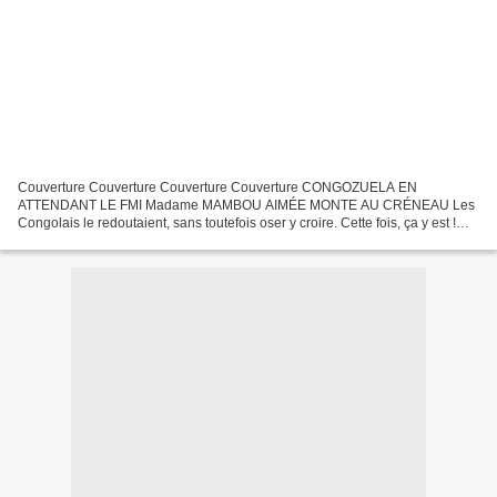
Couverture Couverture Couverture Couverture CONGOZUELA EN
ATTENDANT LE FMI Madame MAMBOU AIMÉE MONTE AU CRÉNEAU Les
Congolais le redoutaient, sans toutefois oser y croire. Cette fois, ça y est !
Notre président de la République l’a annoncé dans son message...