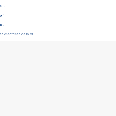
e 5
e 4
e 3
s créatrices de la VF !
e 2
e 1
e Mektoub My Love arrive enfin ! Rencontre avec Shaïn Boumedine et Sal
i : après Toni en famille
elle réalise le bouleversant Dites lui que je l'aime
ais ! Rencontre autour de Vie privée de Rebecca Zlotowski
 de Marguerite, Grave... Rencontre avec Ella Rumpf
 Les Rêveurs, un film intime sur la santé mentale