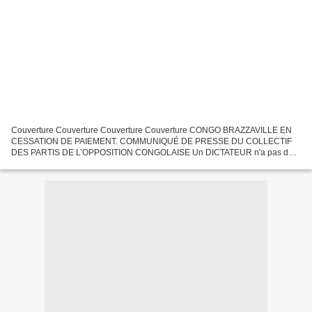
Couverture Couverture Couverture Couverture CONGO BRAZZAVILLE EN
CESSATION DE PAIEMENT. COMMUNIQUÉ DE PRESSE DU COLLECTIF
DES PARTIS DE L’OPPOSITION CONGOLAISE Un DICTATEUR n'a pas de
concurrent à sa taille tant que le peuple ne relève pas le DÉFI » François...