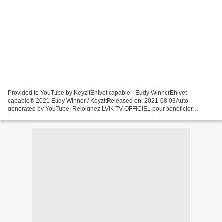
Provided to YouTube by KeyzitEhivet capable · Eudy WinnerEhivet
capable℗ 2021 Eudy Winner / KeyzitReleased on: 2021-08-03Auto-
generated by YouTube. Rejoignez LVIK TV OFFICIEL pour bénéficier
d'avantages exclusifs :https://www.youtube.com/channel/UCL_IHp-
d4GCZVPBYJJwUpRQ/join Côte...