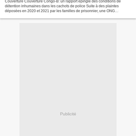
Couverture Couverture Congo-B: un rapport épingle des conditions de
détention inhumaines dans les cachots de police Suite à des plaintes
déposées en 2020 et 2021 par les familles de prisonnier, une ONG
congolaise s’est penchée sur les conditions de détention...
Publicité