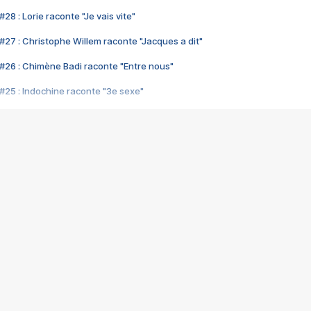
28 : Lorie raconte "Je vais vite"
#27 : Christophe Willem raconte "Jacques a dit"
#26 : Chimène Badi raconte "Entre nous"
#25 : Indochine raconte "3e sexe"
#24 : Zaho raconte "C'est chelou"
#23 : Patrick Bruel raconte "Au café des délices"
#22 : Kyo raconte "Le chemin"
#21 : Nolwenn Leroy raconte "Cassé"
#20 : Patrick Hernandez raconte "Born to be alive"
#19 : Lorie raconte "Près de moi"
#18 : Michael Jones raconte "A nos actes manqués" (avec Jean-Jacque
#17 : Khaled raconte "Aïcha"