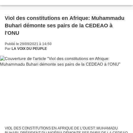
https://www.facebook.com/100010979612490/posts/1435216380187669/
Réélu avec 88,4 % DES VOIX Cliquer...
Viol des constitutions en Afrique: Muhammadu
Buhari démonte ses pairs de la CEDEAO à
l'ONU
Publié le 29/09/2021 à 14:50
Par
LA VOIX DU PEUPLE
VIOL DES CONSTITUTIONS EN AFRIQUE DE L'OUEST: MUHAMADU
BUHARI, PRÉSIDENT DU NIGÉRIA DÉMONTE SES PAIRS DE LA CEDEAO