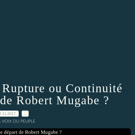
upture ou Continuité
t de Robert Mugabe ?
9.11.2017
…
A VOIX DU PEUPLE