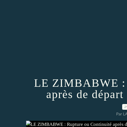
LE ZIMBABWE : R
après de dépar
2
Par L