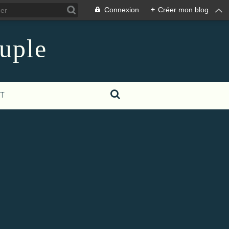
Connexion
+
Créer mon blog
euple
T