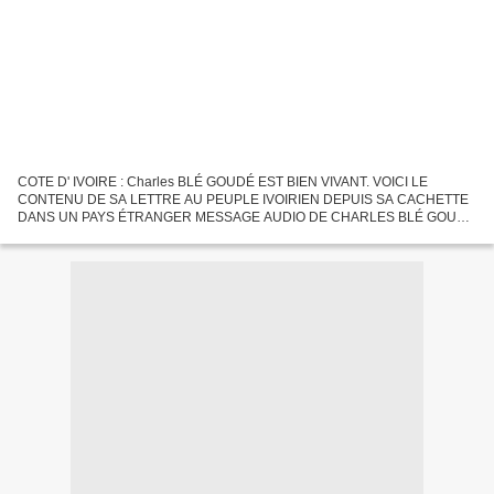
COTE D' IVOIRE : Charles BLÉ GOUDÉ EST BIEN VIVANT. VOICI LE
CONTENU DE SA LETTRE AU PEUPLE IVOIRIEN DEPUIS SA CACHETTE
DANS UN PAYS ÉTRANGER MESSAGE AUDIO DE CHARLES BLÉ GOUDÉ
Mes chers compatriotes, Je suis vivant! Si certains ont souhaité ma
disparition...