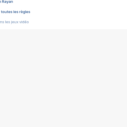
im Rayan
 toutes les règles
s les jeux vidéo
us choquant de Rockstar ? - Le scandale BULLY
e plus moche de Steam
du RÊVE tourne au CAUCHEMAR
pendant 8 heures
it… à tort
umiliés par un jeu vidéo
ire - Final Fantasy 8
ti un empire - Age of Empires
story DOFUS
tard, il crée l'un des pires jeux de tous les temps, MindsEye.