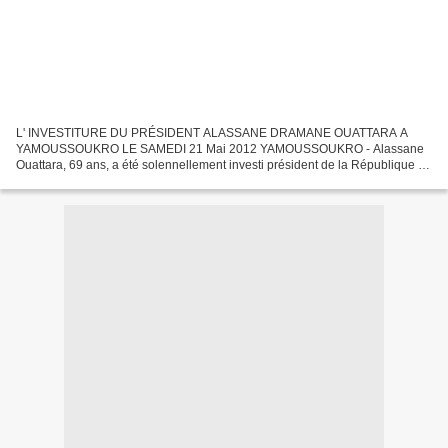
L' INVESTITURE DU PRÉSIDENT ALASSANE DRAMANE OUATTARA A
YAMOUSSOUKRO LE SAMEDI 21 Mai 2012 YAMOUSSOUKRO - Alassane
Ouattara, 69 ans, a été solennellement investi président de la République de
Côte d`Ivoire, le samedi 21 Mai 2011à Yamoussoukro, après six...