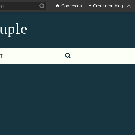
Connexion
+
Créer mon blog
euple
T