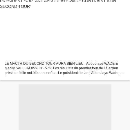
LE MACTH DU SECOND TOUR AURA BIEN LIEU : Abdoulaye WADE &
Macky SALL. 34.85% 26 .57% Les résultats du premier tour de l’élection
présidentielle ont été annoncées. Le président sortant, Abdoulaye Wade, est
arrivé en tête avec 34,85% des voix. C’est officiel,...