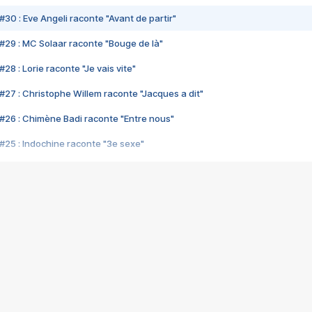
#30 : Eve Angeli raconte "Avant de partir"
#29 : MC Solaar raconte "Bouge de là"
28 : Lorie raconte "Je vais vite"
#27 : Christophe Willem raconte "Jacques a dit"
#26 : Chimène Badi raconte "Entre nous"
#25 : Indochine raconte "3e sexe"
#24 : Zaho raconte "C'est chelou"
#23 : Patrick Bruel raconte "Au café des délices"
#22 : Kyo raconte "Le chemin"
#21 : Nolwenn Leroy raconte "Cassé"
#20 : Patrick Hernandez raconte "Born to be alive"
#19 : Lorie raconte "Près de moi"