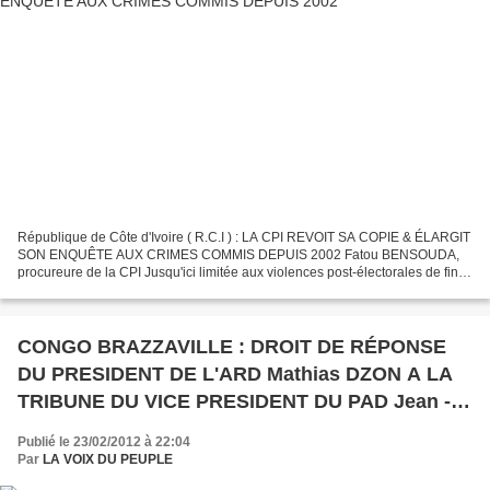
République de Côte d'Ivoire ( R.C.I ) : LA CPI REVOIT SA COPIE & ÉLARGIT
SON ENQUÊTE AUX CRIMES COMMIS DEPUIS 2002 Fatou BENSOUDA,
procureure de la CPI Jusqu'ici limitée aux violences post-électorales de fin
2010-début 2011, l'enquête en Côte d'Ivoire...
CONGO BRAZZAVILLE : DROIT DE RÉPONSE
DU PRESIDENT DE L'ARD Mathias DZON A LA
TRIBUNE DU VICE PRESIDENT DU PAD Jean -
Felix DEMBA -NTELO DANS LA SEMAINE
Publié le 23/02/2012 à 22:04
AFRICAINE
Par
LA VOIX DU PEUPLE