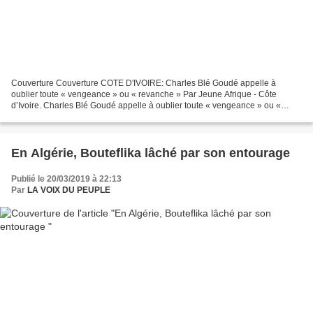
Couverture Couverture COTE D'IVOIRE: Charles Blé Goudé appelle à
oublier toute « vengeance » ou « revanche » Par Jeune Afrique - Côte
d’Ivoire. Charles Blé Goudé appelle à oublier toute « vengeance » ou «
revanche ». © Autre presse par DR. Le Président...
En Algérie, Bouteflika lâché par son entourage
Publié le 20/03/2019 à 22:13
Par
LA VOIX DU PEUPLE