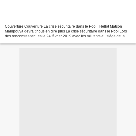
Couverture Couverture La crise sécuritaire dans le Pool : Hellot Matson
Mampouya devrait nous en dire plus La crise sécuritaire dans le Pool Lors
des rencontres tenues le 24 février 2019 avec les militants au siège de la
DRD à Makélékélé et le 03 mars...