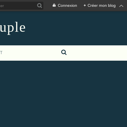
Connexion
+
Créer mon blog
euple
T