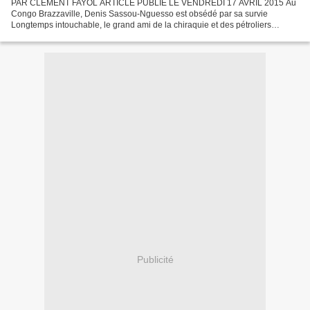
PAR CLÉMENT FAYOL ARTICLE PUBLIÉ LE VENDREDI 17 AVRIL 2015 Au
Congo Brazzaville, Denis Sassou-Nguesso est obsédé par sa survie
Longtemps intouchable, le grand ami de la chiraquie et des pétroliers
français n’est plus utile pour les diplomaties occidentales....
Publicité