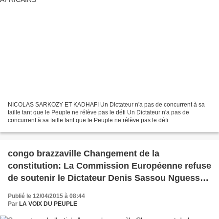
NICOLAS SARKOZY ET KADHAFI Un Dictateur n'a pas de concurrent à sa
taille tant que le Peuple ne rélève pas le défi Un Dictateur n'a pas de
concurrent à sa taille tant que le Peuple ne rélève pas le défi
congo brazzaville Changement de la
constitution: La Commission Européenne refuse
de soutenir le Dictateur Denis Sassou Nguesso
dans sa démarche de changement de la
Publié le 12/04/2015 à 08:44
Constitution du 20 Janvier 2002
Par
LA VOIX DU PEUPLE