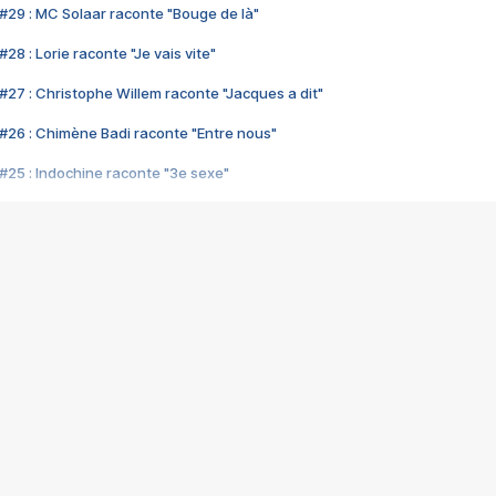
#29 : MC Solaar raconte "Bouge de là"
28 : Lorie raconte "Je vais vite"
#27 : Christophe Willem raconte "Jacques a dit"
#26 : Chimène Badi raconte "Entre nous"
#25 : Indochine raconte "3e sexe"
#24 : Zaho raconte "C'est chelou"
#23 : Patrick Bruel raconte "Au café des délices"
#22 : Kyo raconte "Le chemin"
#21 : Nolwenn Leroy raconte "Cassé"
#20 : Patrick Hernandez raconte "Born to be alive"
#19 : Lorie raconte "Près de moi"
#18 : Michael Jones raconte "A nos actes manqués" (avec Jean-Jacque
#17 : Khaled raconte "Aïcha"