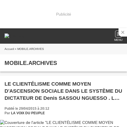
Publicité
MENU
Accueil
» MOBILE.ARCHIVES
MOBILE.ARCHIVES
LE CLIENTÉLISME COMME MOYEN
D'ASCENSION SOCIALE DANS LE SYSTÈME DU
DICTATEUR DE Denis SASSOU NGUESSO . LES
CAS DE LA GARDE D'Arnaud WAMBA SASSOU
Publié le 29/04/2015 à 20:12
NGUESSO
Par
LA VOIX DU PEUPLE