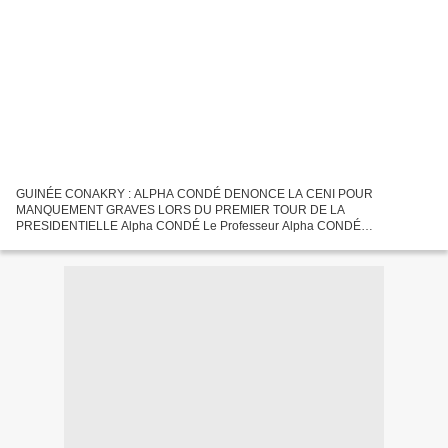
GUINÉE CONAKRY : ALPHA CONDÉ DENONCE LA CENI POUR
MANQUEMENT GRAVES LORS DU PREMIER TOUR DE LA
PRESIDENTIELLE Alpha CONDÉ Le Professeur Alpha CONDÉ
Organisation du second tour Alpha CONDÉ pose ses conditions Des
incertitudes planent sur la tenue du second...