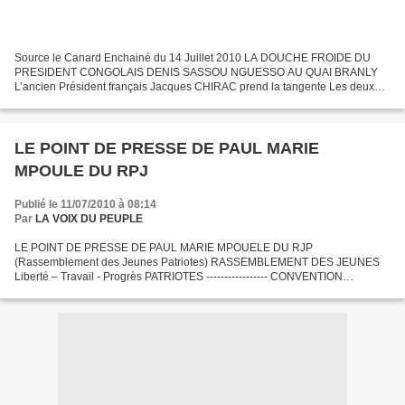
Source le Canard Enchainé du 14 Juillet 2010 LA DOUCHE FROIDE DU
PRESIDENT CONGOLAIS DENIS SASSOU NGUESSO AU QUAI BRANLY
L’ancien Président français Jacques CHIRAC prend la tangente Les deux
acolytes du coup d’etat sanglant du 5 Juin 1997 au Congo Brazzaville...
LE POINT DE PRESSE DE PAUL MARIE
MPOULE DU RPJ
Publié le 11/07/2010 à 08:14
Par
LA VOIX DU PEUPLE
LE POINT DE PRESSE DE PAUL MARIE MPOUELE DU RJP
(Rassemblement des Jeunes Patriotes) RASSEMBLEMENT DES JEUNES
Liberté – Travail - Progrès PATRIOTES ----------------- CONVENTION
NATIONALE ------------------ PRESIDENCE DU PARTI ---------------- POINT
DE...