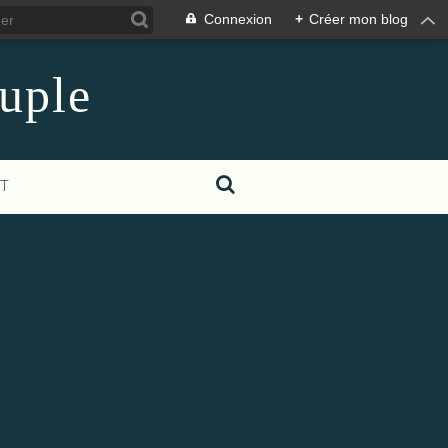
Connexion
+
Créer mon blog
euple
T