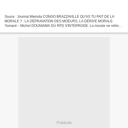
Souce : Journal Mwinda CONGO BRAZZAVILLE QU'AS TU FAIT DE LA
MORALE ? : LA DÉPRAVATION DES MOEURS, LA DÉRIVE MORALE.
Yomard – Michel DOUNIAMA DU RFD S'INTERROGE. La morale ne relève
ni d'une décision ni d'une création. Chacun ne la trouve en lui qu'autant...
Publicité