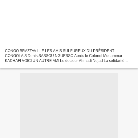
CONGO BRAZZAVILLE LES AMIS SULFUREUX DU PRÉSIDENT
CONGOLAIS Denis SASSOU NGUESSO Après le Colonel Mouammar
KADHAFI VOICI UN AUTRE AMI Le docteur Ahmadi Nejad La solidarité
entre les Tyrans Au nom d' Allah Clément et Miséricordieux Son Excellence
Monsieur...