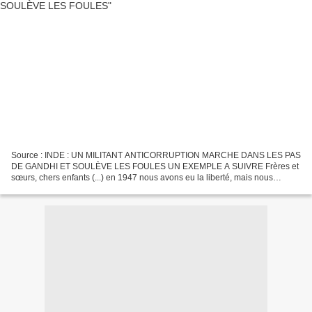
Source : INDE : UN MILITANT ANTICORRUPTION MARCHE DANS LES PAS
DE GANDHI ET SOULÈVE LES FOULES UN EXEMPLE A SUIVRE Frères et
sœurs, chers enfants (...) en 1947 nous avons eu la liberté, mais nous
n'avons pas encore gagné notre propre liberté", a lancé...