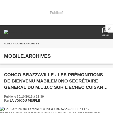
Publicité
MENU
Accueil
» MOBILE.ARCHIVES
MOBILE.ARCHIVES
CONGO BRAZZAVILLE : LES PRÉMONITIONS
DE BIENVENU MABILEMONO SECRÉTAIRE
GENERAL DU M.U.D.C SUR L’ÉCHEC CUISANT
DU VIEUX DICTATEUR SANGUINAIRE ET
Publié le 30/10/2019 à 21:39
CORROMPU Denis SASSOU NGUESSO
Par
LA VOIX DU PEUPLE