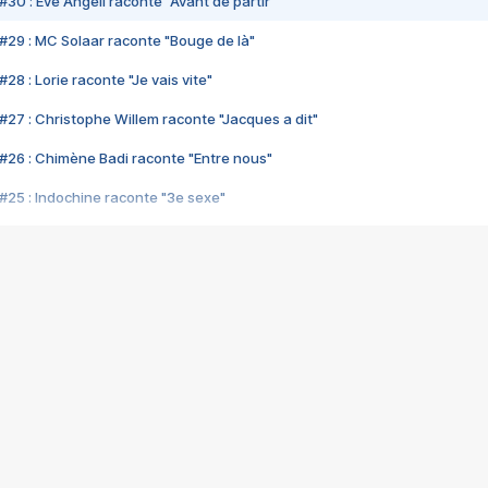
#30 : Eve Angeli raconte "Avant de partir"
#29 : MC Solaar raconte "Bouge de là"
28 : Lorie raconte "Je vais vite"
#27 : Christophe Willem raconte "Jacques a dit"
#26 : Chimène Badi raconte "Entre nous"
#25 : Indochine raconte "3e sexe"
#24 : Zaho raconte "C'est chelou"
#23 : Patrick Bruel raconte "Au café des délices"
#22 : Kyo raconte "Le chemin"
#21 : Nolwenn Leroy raconte "Cassé"
#20 : Patrick Hernandez raconte "Born to be alive"
#19 : Lorie raconte "Près de moi"
#18 : Michael Jones raconte "A nos actes manqués" (avec Jean-Jacque