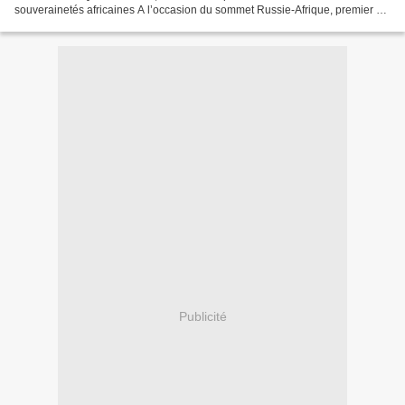
souverainetés africaines A l’occasion du sommet Russie-Afrique, premier du
genre, Moscou a aussi envoyé un message de défi à...
Publicité