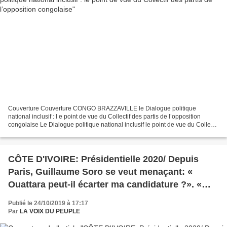
Couverture Couverture CONGO BRAZZAVILLE le Dialogue politique
national inclusif : l e point de vue du Collectif des partis de l’opposition
congolaise Le Dialogue politique national inclusif le point de vue du Collectif
des partis de l’opposition congolaise...
CÔTE D'IVOIRE: Présidentielle 2020/ Depuis
Paris, Guillaume Soro se veut menaçant: «
Ouattara peut-il écarter ma candidature ?». «
Vous dites que j’ai des ennemis puissants. Je
Publié le 24/10/2019 à 17:17
suis aussi un adversaire puissant ! 》
Par
LA VOIX DU PEUPLE