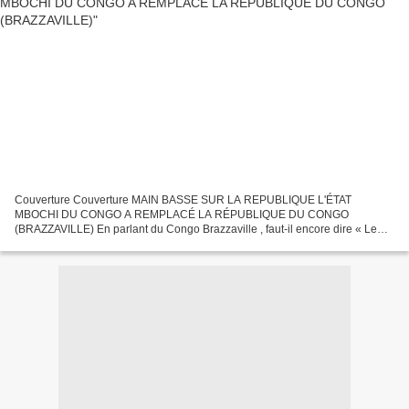
Couverture Couverture MAIN BASSE SUR LA REPUBLIQUE L'ÉTAT
MBOCHI DU CONGO A REMPLACÉ LA RÉPUBLIQUE DU CONGO
(BRAZZAVILLE) En parlant du Congo Brazzaville , faut-il encore dire « Le
Congo Brazzaville » ou, plutôt, « L'État mbochi du Congo » ? Réélu avec...