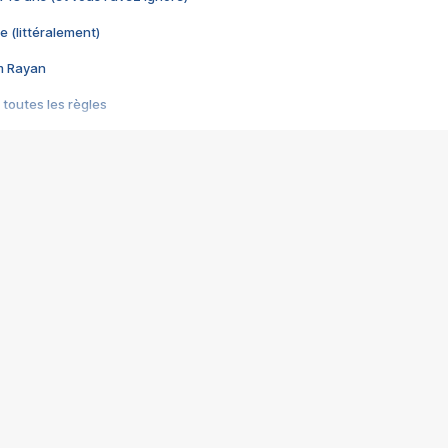
e (littéralement)
im Rayan
 toutes les règles
s les jeux vidéo
us choquant de Rockstar ? - Le scandale BULLY
e plus moche de Steam
du RÊVE tourne au CAUCHEMAR
pendant 8 heures
it… à tort
umiliés par un jeu vidéo
ire - Final Fantasy 8
ti un empire - Age of Empires