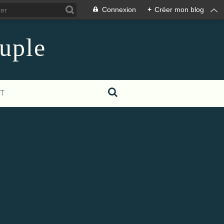
Connexion
+
Créer mon blog
euple
T