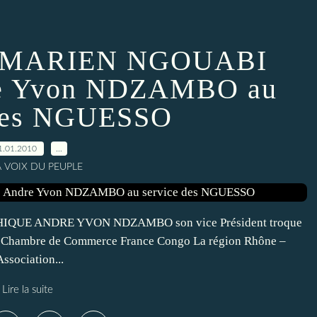
 MARIEN NGOUABI
e Yvon NDZAMBO au
 des NGUESSO
1.01.2010
…
A VOIX DU PEUPLE
QUE ANDRE YVON NDZAMBO son vice Président troque
la Chambre de Commerce France Congo La région Rhône –
Association...
Lire la suite