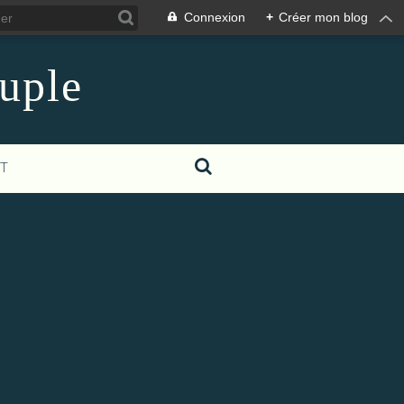
Connexion
+
Créer mon blog
euple
T