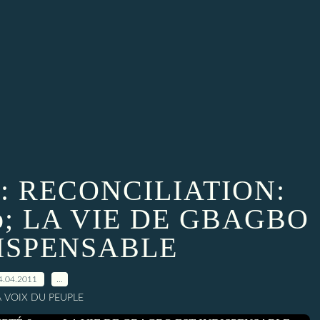
E: RECONCILIATION:
p; LA VIE DE GBAGBO
DISPENSABLE
4.04.2011
…
A VOIX DU PEUPLE