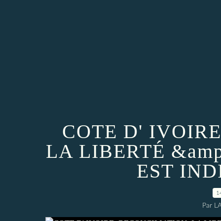
COTE D' IVOIR
LA LIBERTÉ &am
EST IN
1
Par L