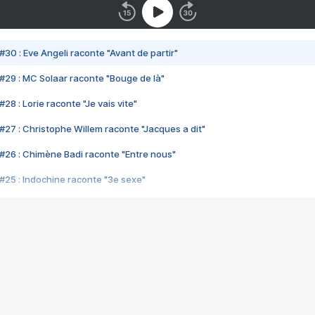
#30 : Eve Angeli raconte "Avant de partir"
#29 : MC Solaar raconte "Bouge de là"
28 : Lorie raconte "Je vais vite"
#27 : Christophe Willem raconte "Jacques a dit"
#26 : Chimène Badi raconte "Entre nous"
#25 : Indochine raconte "3e sexe"
#24 : Zaho raconte "C'est chelou"
#23 : Patrick Bruel raconte "Au café des délices"
#22 : Kyo raconte "Le chemin"
#21 : Nolwenn Leroy raconte "Cassé"
#20 : Patrick Hernandez raconte "Born to be alive"