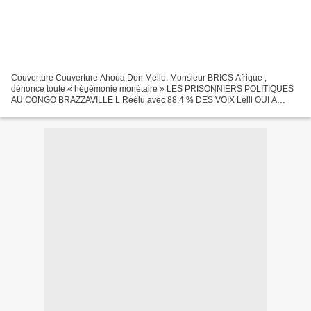
Couverture Couverture Ahoua Don Mello, Monsieur BRICS Afrique ,
dénonce toute « hégémonie monétaire » LES PRISONNIERS POLITIQUES
AU CONGO BRAZZAVILLE L Réélu avec 88,4 % DES VOIX Lelll OUI A
L'ALLIANCE BRICS By Nicolas Beau Alors que le sommet BRICS Afrique...