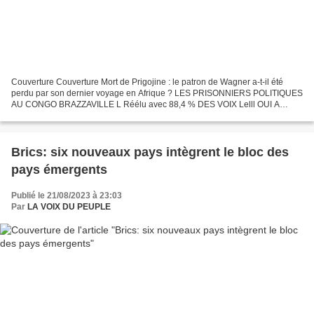
Couverture Couverture Mort de Prigojine : le patron de Wagner a-t-il été
perdu par son dernier voyage en Afrique ? LES PRISONNIERS POLITIQUES
AU CONGO BRAZZAVILLE L Réélu avec 88,4 % DES VOIX Lelll OUI A
L'ALTERNANCE DEMOCRATIQUE Par APA- Mort de Prigojine....
Brics: six nouveaux pays intègrent le bloc des
pays émergents
Publié le 21/08/2023 à 23:03
Par
LA VOIX DU PEUPLE