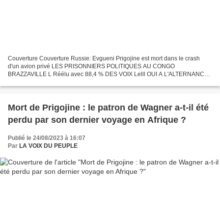
Couverture Couverture Russie: Evgueni Prigojine est mort dans le crash
d'un avion privé LES PRISONNIERS POLITIQUES AU CONGO
BRAZZAVILLE L Réélu avec 88,4 % DES VOIX Lelll OUI A L'ALTERNANCE
DEMOCRATIQUE Un avion privé avec dix personnes à son bord s'est...
Mort de Prigojine : le patron de Wagner a-t-il été
perdu par son dernier voyage en Afrique ?
Publié le 24/08/2023 à 16:07
Par
LA VOIX DU PEUPLE