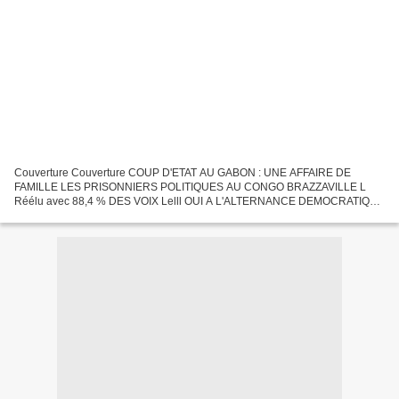
Couverture Couverture COUP D'ETAT AU GABON : UNE AFFAIRE DE
FAMILLE LES PRISONNIERS POLITIQUES AU CONGO BRAZZAVILLE L
Réélu avec 88,4 % DES VOIX Lelll OUI A L'ALTERNANCE DEMOCRATIQUE
A QUI LE TOUR ? UNE AFFAIRE DE FAMILLE Voir une main ETRANGERE
derrière...