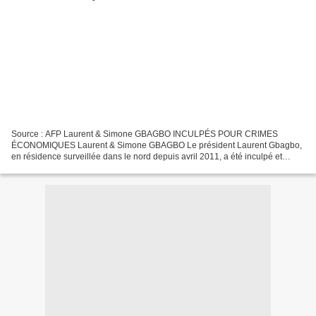
Source : AFP Laurent & Simone GBAGBO INCULPÉS POUR CRIMES
ÉCONOMIQUES Laurent & Simone GBAGBO Le président Laurent Gbagbo,
en résidence surveillée dans le nord depuis avril 2011, a été inculpé et
placé en détention préventive pour "crimes économiques",...