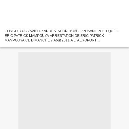
CONGO BRAZZAVILLE : ARRESTATION D'UN OPPOSANT POLITIQUE –
ERIC PATRICK MAMPOUYA ARRESTATION DE ERIC PATRICK
MAMPOUYA CE DIMANCHE 7 Août 2011 A L' AEROPORT
INTERNATIONAL DE MAYA - MAYA ARRESTATION D'UN OPPOSANT
POLITIQUE Éric Patrick MAMPOUYA L'opposant...