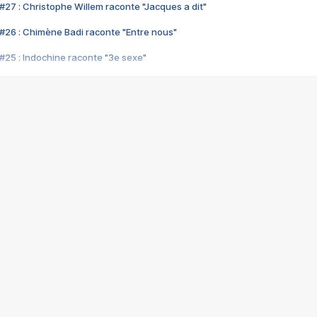
#27 : Christophe Willem raconte "Jacques a dit"
#26 : Chimène Badi raconte "Entre nous"
#25 : Indochine raconte "3e sexe"
#24 : Zaho raconte "C'est chelou"
#23 : Patrick Bruel raconte "Au café des délices"
#22 : Kyo raconte "Le chemin"
#21 : Nolwenn Leroy raconte "Cassé"
#20 : Patrick Hernandez raconte "Born to be alive"
#19 : Lorie raconte "Près de moi"
#18 : Michael Jones raconte "A nos actes manqués" (avec Jean-Jacque
#17 : Khaled raconte "Aïcha"
#16 : Corneille raconte "Parce qu'on vient de loin"
#15 : Indochine raconte "L'aventurier"