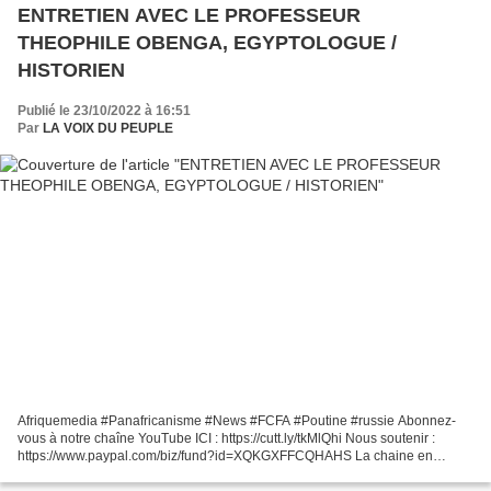
ENTRETIEN AVEC LE PROFESSEUR
THEOPHILE OBENGA, EGYPTOLOGUE /
HISTORIEN
Publié le 23/10/2022 à 16:51
Par
LA VOIX DU PEUPLE
Afriquemedia #Panafricanisme #News #FCFA #Poutine #russie Abonnez-
vous à notre chaîne YouTube ICI : https://cutt.ly/tkMlQhi Nous soutenir :
https://www.paypal.com/biz/fund?id=XQKGXFFCQHAHS La chaine en
DIRECT - Suivez Afrique Média ici : https://cutt.ly/zkVHQOA...