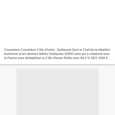
Couverture Couverture Côte d’Ivoire : Guillaume Soro le Chef de la rébellion
Ivoirienne et les derniers fidèles Guillaume SORO celui qui a collaboré avec
la France pour déstabiliser la Côte d'Ivoire Réélu avec 88,4 % DES VOIX Il y
a ceux qui partent,...