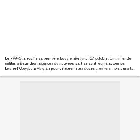
Le PPA-CI a soufflé sa première bougie hier lundi 17 octobre. Un millier de
militants issus des instances du nouveau parti se sont réunis autour de
Laurent Gbagbo à Abidjan pour célébrer leurs douze premiers mois dans le
paysage politique ivoirien. Couverture...