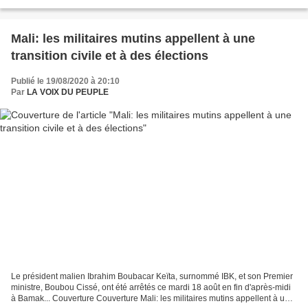
DANS L'ARMÉE : ADRESSE À LA NATION D´UN SOLDAT À VISAGE
DÉCOUVERT...
Mali: les militaires mutins appellent à une
transition civile et à des élections
Publié le 19/08/2020 à 20:10
Par
LA VOIX DU PEUPLE
Le président malien Ibrahim Boubacar Keïta, surnommé IBK, et son Premier
ministre, Boubou Cissé, ont été arrêtés ce mardi 18 août en fin d'après-midi
à Bamak... Couverture Couverture Mali: les militaires mutins appellent à une