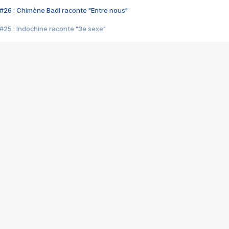
#26 : Chimène Badi raconte "Entre nous"
#25 : Indochine raconte "3e sexe"
#24 : Zaho raconte "C'est chelou"
#23 : Patrick Bruel raconte "Au café des délices"
#22 : Kyo raconte "Le chemin"
#21 : Nolwenn Leroy raconte "Cassé"
#20 : Patrick Hernandez raconte "Born to be alive"
#19 : Lorie raconte "Près de moi"
#18 : Michael Jones raconte "A nos actes manqués" (avec Jean-Jacque
#17 : Khaled raconte "Aïcha"
#16 : Corneille raconte "Parce qu'on vient de loin"
#15 : Indochine raconte "L'aventurier"