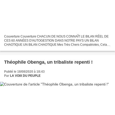
Couverture Couverture CHACUN DE NOUS CONNAÎT LE BILAN RÉEL DE
CES 60 ANNÉES D'AUTOGESTION DANS NOTRE PAYS UN BILAN
CHAOTIQUE UN BILAN CHAOTIQUE Mes Très Chers Compatriotes, Cela
fait 60 ans que notre pays est géré par des Congolais eux-mêmes, et
comme...
Théophile Obenga, un tribaliste repenti !
Publié le 18/08/2020 à 18:43
Par
LA VOIX DU PEUPLE