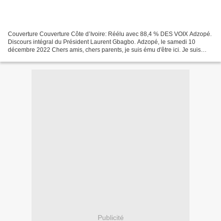
Couverture Couverture Côte d’Ivoire: Réélu avec 88,4 % DES VOIX Adzopé.
Discours intégral du Président Laurent Gbagbo. Adzopé, le samedi 10
décembre 2022 Chers amis, chers parents, je suis ému d'être ici. Je suis
heureux et ému d'être encore sur ce stade....
Publicité