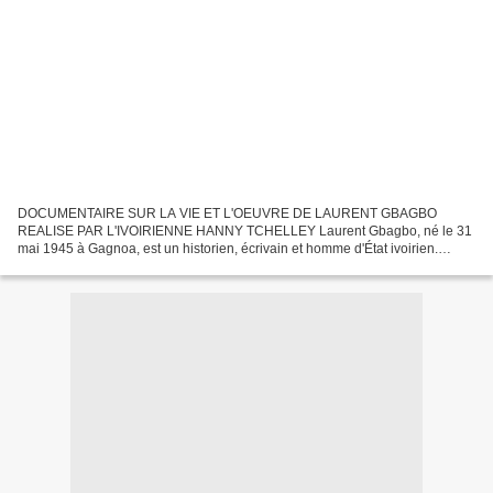
DOCUMENTAIRE SUR LA VIE ET L'OEUVRE DE LAURENT GBAGBO
REALISE PAR L'IVOIRIENNE HANNY TCHELLEY Laurent Gbagbo, né le 31
mai 1945 à Gagnoa, est un historien, écrivain et homme d'État ivoirien.
Longtemps opposant à Félix Houphouët-Boigny, il est élu à la...