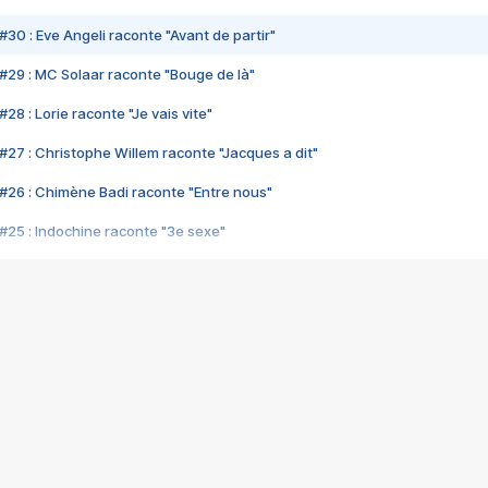
#30 : Eve Angeli raconte "Avant de partir"
#29 : MC Solaar raconte "Bouge de là"
28 : Lorie raconte "Je vais vite"
#27 : Christophe Willem raconte "Jacques a dit"
#26 : Chimène Badi raconte "Entre nous"
#25 : Indochine raconte "3e sexe"
#24 : Zaho raconte "C'est chelou"
#23 : Patrick Bruel raconte "Au café des délices"
#22 : Kyo raconte "Le chemin"
#21 : Nolwenn Leroy raconte "Cassé"
#20 : Patrick Hernandez raconte "Born to be alive"
#19 : Lorie raconte "Près de moi"