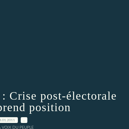
 Crise post-électorale
prend position
8.01.2011
…
A VOIX DU PEUPLE