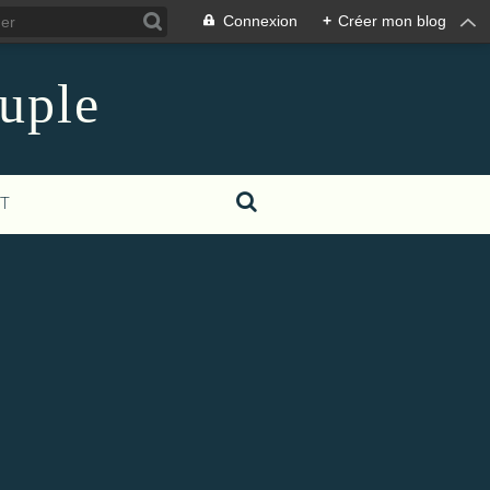
Connexion
+
Créer mon blog
euple
T