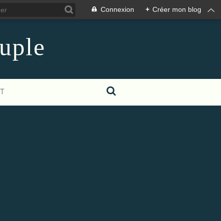
Connexion
+
Créer mon blog
euple
T