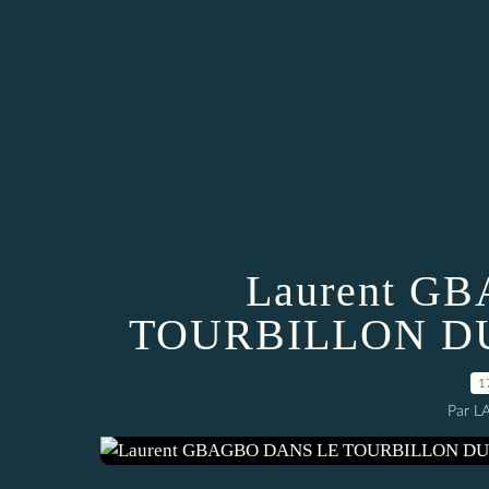
Laurent G
TOURBILLON D
1
Par L