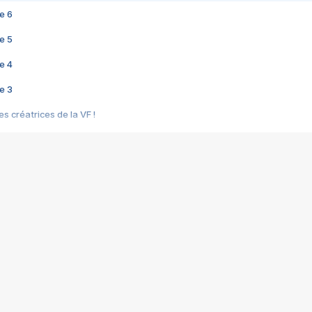
e 6
e 5
e 4
e 3
s créatrices de la VF !
e 2
e 1
e Mektoub My Love arrive enfin ! Rencontre avec Shaïn Boumedine et Sal
i : après Toni en famille
elle réalise le bouleversant Dites lui que je l'aime
ais ! Rencontre autour de Vie privée de Rebecca Zlotowski
 de Marguerite, Grave... Rencontre avec Ella Rumpf