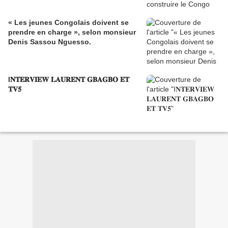
« Les jeunes Congolais doivent se
prendre en charge », selon monsieur
Denis Sassou Nguesso.
I𝐍𝐓𝐄𝐑𝐕𝐈𝐄𝐖 𝐋𝐀𝐔𝐑𝐄𝐍𝐓 𝐆𝐁𝐀𝐆𝐁𝐎 𝐄𝐓
𝐓𝐕𝟓