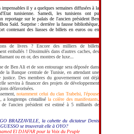
impensables il y a quelques semaines diffusées à la
 d'Etat tunisienne. Samedi, les tunisiens ont pu
n reportage sur le palais de l'ancien président Ben
 Bou Saïd. Surprise : derrière la fausse bibliothèque,
ort contenant des liasses de billets en euros ou en
ns de livres ? Encore des milliers de billets
ent emballés ! Dissimulés dans d'autres caches, des
 diamant ou en or, des montres de luxe...
ne de Ben Ali et de son entourage sera déposée dans
 de la Banque centrale de Tunisie, en attendant une
e justice. Des membres du gouvernement ont déjà
lle servira à financer des projets de développement
gions défavorisées.
ssement,
notamment celui du clan Trabelsi, l'épouse
i
, a longtemps cristallisé
la colère des manifestants
.
 de l'ancien président est estimé à 5 milliards de
O BRAZZAVILLE, la cahette du dictateur Denis
UESSO se trouverait elle à OYO?
hamed El DJAFAR pour la Voix du Peuple