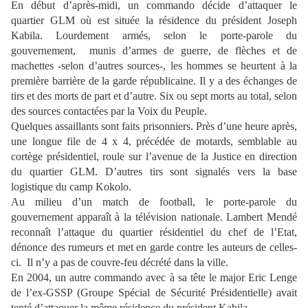
En début d’après-midi, un commando décide d’attaquer le
quartier GLM où est située la résidence du président Joseph
Kabila. Lourdement armés, selon le porte-parole du
gouvernement, munis d’armes de guerre, de flèches et de
machettes -selon d’autres sources-, les hommes se heurtent à la
première barrière de la garde républicaine. Il y a des échanges de
tirs et des morts de part et d’autre. Six ou sept morts au total, selon
des sources contactées par la Voix du Peuple.
Quelques assaillants sont faits prisonniers. Près d’une heure après,
une longue file de 4 x 4, précédée de motards, semblable au
cortège présidentiel, roule sur l’avenue de la Justice en direction
du quartier GLM. D’autres tirs sont signalés vers la base
logistique du camp Kokolo.
Au milieu d’un match de football, le porte-parole du
gouvernement apparaît à la télévision nationale. Lambert Mendé
reconnaît l’attaque du quartier résidentiel du chef de l’Etat,
dénonce des rumeurs et met en garde contre les auteurs de celles-
ci. Il n’y a pas de couvre-feu décrété dans la ville.
En 2004, un autre commando avec à sa tête le major Eric Lenge
de l’ex-GSSP (Groupe Spécial de Sécurité Présidentielle) avait
tenté d’attaquer la même résidence du président Kabila.