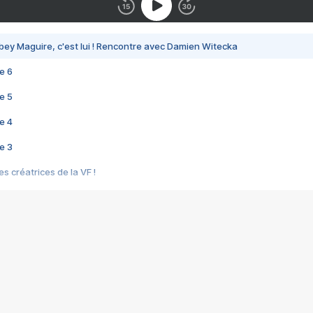
bey Maguire, c'est lui ! Rencontre avec Damien Witecka
e 6
e 5
e 4
e 3
s créatrices de la VF !
e 2
e 1
e Mektoub My Love arrive enfin ! Rencontre avec Shaïn Boumedine et Sal
i : après Toni en famille
elle réalise le bouleversant Dites lui que je l'aime