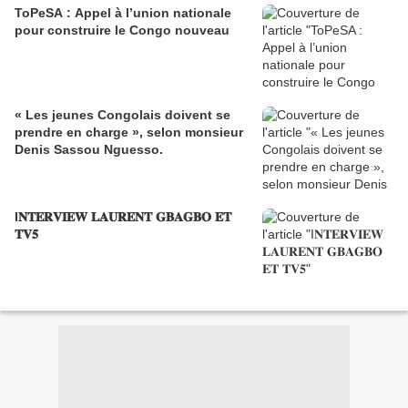
ToPeSA : Appel à l’union nationale
pour construire le Congo nouveau
« Les jeunes Congolais doivent se
prendre en charge », selon monsieur
Denis Sassou Nguesso.
I𝐍𝐓𝐄𝐑𝐕𝐈𝐄𝐖 𝐋𝐀𝐔𝐑𝐄𝐍𝐓 𝐆𝐁𝐀𝐆𝐁𝐎 𝐄𝐓
𝐓𝐕𝟓