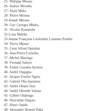
25- Philippe Mvouo
26- Isidore Mvouba
27- Alain Moka
28- Pierre Moussa
29-Joseph Mbossa
30- Guy Georges Mbaka
31- Nicolas Kossaloba
32-Loua Mabika
33-Jeanne Françoise Leckomba Loumeto Pombo
34- Pierre Mpassi
35- Léon Alfred Opimbat
36- Jean-Pierre Leckoba
37- Michel Mayinga
38- Fernand Sabaye
39- Esther Gayama Ayissou
40- André Ongagna
41- Jacques Émilie Ngoto
42- Gabriel Oba Apounou
43- André Obami Itou
44- André Okombi Salissa
45- Gilbert Ondongo
46- Hyacinthe Ongoto
47- Henri Ossebi
48- Alexandre Honoré Paka