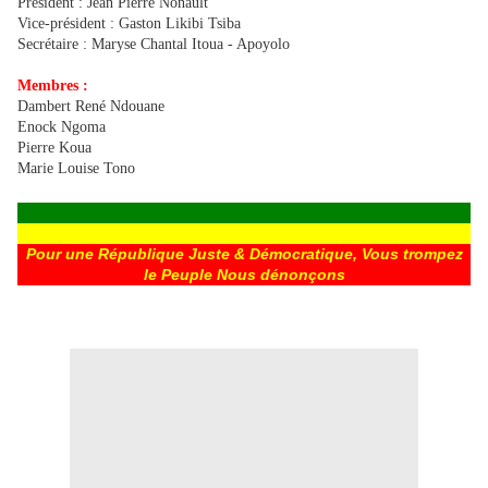
Président : Jean Pierre Nonault
Vice-président : Gaston Likibi Tsiba
Secrétaire : Maryse Chantal Itoua - Apoyolo
Membres :
Dambert René Ndouane
Enock Ngoma
Pierre Koua
Marie Louise Tono
Pour une République Juste & Démocratique, Vous trompez
le Peuple Nous dénonçons