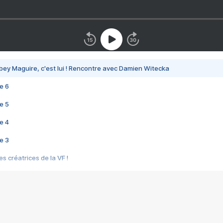
bey Maguire, c'est lui ! Rencontre avec Damien Witecka
e 6
e 5
e 4
e 3
s créatrices de la VF !
e 2
e 1
e Mektoub My Love arrive enfin ! Rencontre avec Shaïn Boumedine et Sal