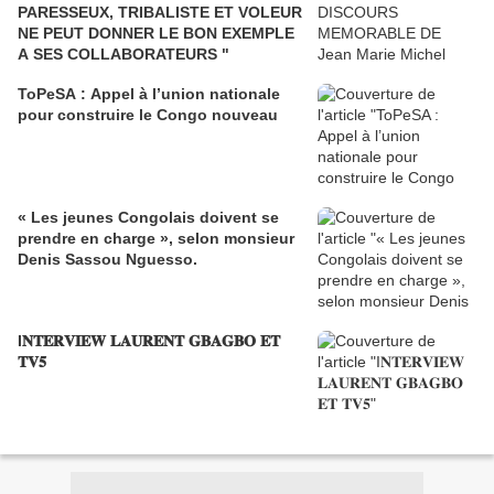
PARESSEUX, TRIBALISTE ET VOLEUR
NE PEUT DONNER LE BON EXEMPLE
A SES COLLABORATEURS "
ToPeSA : Appel à l’union nationale
pour construire le Congo nouveau
« Les jeunes Congolais doivent se
prendre en charge », selon monsieur
Denis Sassou Nguesso.
I𝐍𝐓𝐄𝐑𝐕𝐈𝐄𝐖 𝐋𝐀𝐔𝐑𝐄𝐍𝐓 𝐆𝐁𝐀𝐆𝐁𝐎 𝐄𝐓
𝐓𝐕𝟓