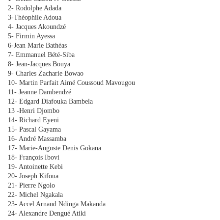
2- Rodolphe Adada
3-Théophile Adoua
4- Jacques Akoundzé
5- Firmin Ayessa
6-Jean Marie Bathéas
7- Emmanuel Bété-Siba
8- Jean-Jacques Bouya
9- Charles Zacharie Bowao
10- Martin Parfait Aimé Coussoud Mavougou
11- Jeanne Dambendzé
12- Edgard Diafouka Bambela
13 -Henri Djombo
14- Richard Eyeni
15- Pascal Gayama
16- André Massamba
17- Marie-Auguste Denis Gokana
18- François Ibovi
19- Antoinette Kebi
20- Joseph Kifoua
21- Pierre Ngolo
22- Michel Ngakala
23- Accel Arnaud Ndinga Makanda
24- Alexandre Dengué Atiki