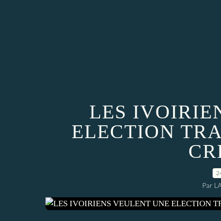
LES IVOIRI
ELECTION TR
CR
2
Par L