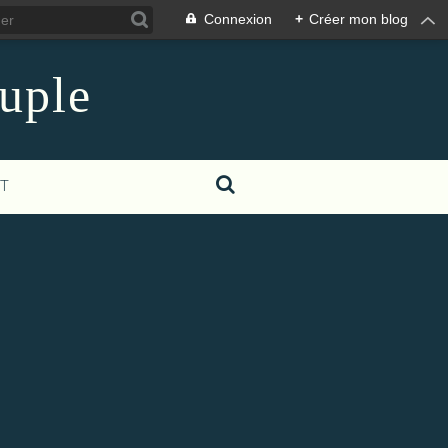
Connexion
+
Créer mon blog
euple
T