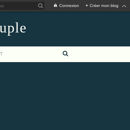
Connexion
+
Créer mon blog
euple
T