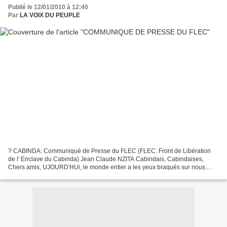
Publié le 12/01/2010 à 12:40
Par
LA VOIX DU PEUPLE
? CABINDA: Communiqué de Presse du FLEC (FLEC: Front de Libération
de l' Enclave du Cabinda) Jean Claude NZITA Cabindais, Cabindaises,
Chers amis, UJOURD'HUi, le monde entier a les yeux braqués sur nous.
Aujourd'hui, sur les 5 continents, tous les peuples...