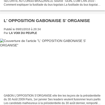
SECURITÉ AU CONGO BRAZZAVILLE Source : GOAL.COM CAN 2010 -
Comment expliquer la fusillade du bus togolais La fusillade du bus togolais,
vendredi soir à la frontière entre le Congo et l'Angola, a soulevé...
L' OPPOSITION GABONAISE S' ORGANISE
Publié le 09/01/2010 à 20:34
Par
LA VOIX DU PEUPLE
GABON L’OPPOSITION S’ORGANISE elle tire les leçons de la présidentielle
du 30 Août 2009 Paris, 1er janvier Ses leaders veulent fusionner leurs partis
Les candidats malheureux à la présidentielle du 30 août dernier, remportée