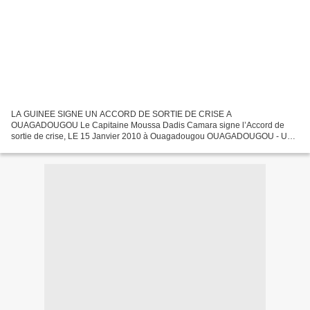
LA GUINEE SIGNE UN ACCORD DE SORTIE DE CRISE A
OUAGADOUGOU Le Capitaine Moussa Dadis Camara signe l’Accord de
sortie de crise, LE 15 Janvier 2010 à Ouagadougou OUAGADOUGOU - Un
accord de sortie de crise en Guinée a été signé vendredi à Ouagadougou,
prévoyant...