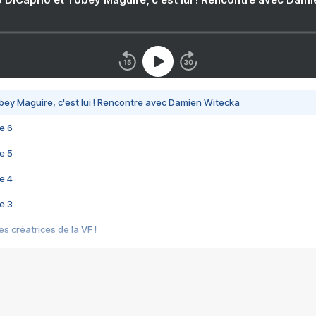
bey Maguire, c'est lui ! Rencontre avec Damien Witecka
e 6
e 5
e 4
e 3
s créatrices de la VF !
e 2
e 1
e Mektoub My Love arrive enfin ! Rencontre avec Shaïn Boumedine et Sal