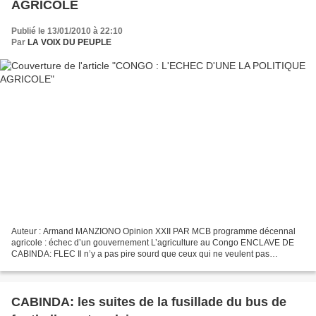
AGRICOLE
Publié le 13/01/2010 à 22:10
Par
LA VOIX DU PEUPLE
Auteur : Armand MANZIONO Opinion XXII PAR MCB programme décennal
agricole : échec d’un gouvernement L’agriculture au Congo ENCLAVE DE
CABINDA: FLEC Il n’y a pas pire sourd que ceux qui ne veulent pas
entendre, un mécontent est un pauvre qui réfléchit...
CABINDA: les suites de la fusillade du bus de