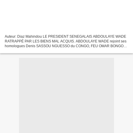
Auteur: Diaz Mahindou LE PRESIDENT SENEGALAIS ABDOULAYE WADE
RATRAPPÉ PAR LES BIENS MAL ACQUIS. ABDOULAYE WADE rejoint ses
homologues Denis SASSOU NGUESSO du CONGO, FEU OMAR BONGO
ONDIMBA du GABON, Théodore OBIANG NGUEMA de la GUINEE
EQUATORIALE au pantheon...