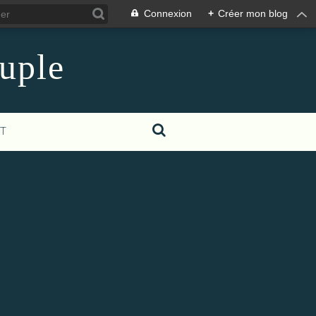
Connexion
+
Créer mon blog
euple
T