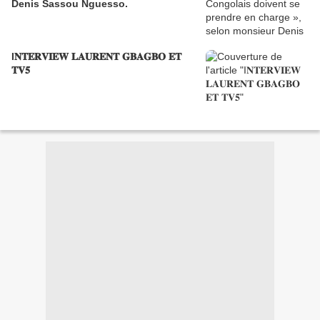
Denis Sassou Nguesso.
I𝐍𝐓𝐄𝐑𝐕𝐈𝐄𝐖 𝐋𝐀𝐔𝐑𝐄𝐍𝐓 𝐆𝐁𝐀𝐆𝐁𝐎 𝐄𝐓
𝐓𝐕𝟓