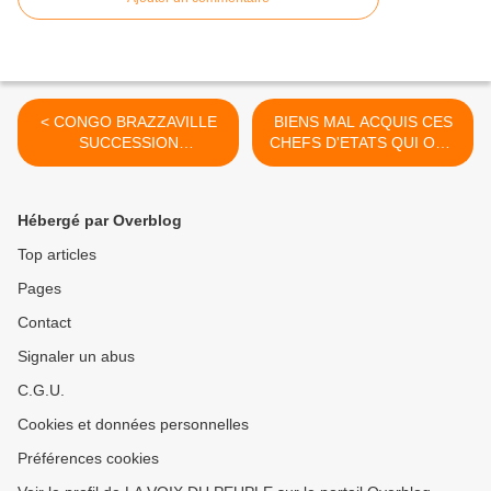
< CONGO BRAZZAVILLE
BIENS MAL ACQUIS CES
SUCCESSION
CHEFS D'ETATS QUI ONT
DYNASTIQUE : Monsieur
PILLÉ LES RESSOURCES
Denis Christel Sassou
DE LEUR PAYS. LE VIEUX
Nguesso en orbite pour
DICTATEUR SANGUINAIRE
Hébergé par Overblog
2026
ET CORROMPU Denis
SASSOU NGUESSO EN
Top articles
POLE POSITION >
Pages
Contact
Signaler un abus
C.G.U.
Cookies et données personnelles
Préférences cookies