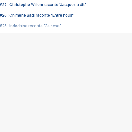
#27 : Christophe Willem raconte "Jacques a dit"
#26 : Chimène Badi raconte "Entre nous"
#25 : Indochine raconte "3e sexe"
#24 : Zaho raconte "C'est chelou"
#23 : Patrick Bruel raconte "Au café des délices"
#22 : Kyo raconte "Le chemin"
#21 : Nolwenn Leroy raconte "Cassé"
#20 : Patrick Hernandez raconte "Born to be alive"
#19 : Lorie raconte "Près de moi"
#18 : Michael Jones raconte "A nos actes manqués" (avec Jean-Jacque
#17 : Khaled raconte "Aïcha"
#16 : Corneille raconte "Parce qu'on vient de loin"
#15 : Indochine raconte "L'aventurier"