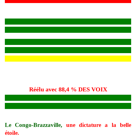
Réélu avec 88,4 % DES VOIX
Le Congo-Brazzaville,
une dictature a la belle
étoile.