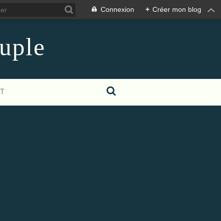
Connexion
+
Créer mon blog
euple
T