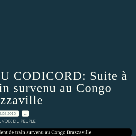
 CODICORD: Suite à
rain survenu au Congo
zzaville
6.06.2010
…
A VOIX DU PEUPLE