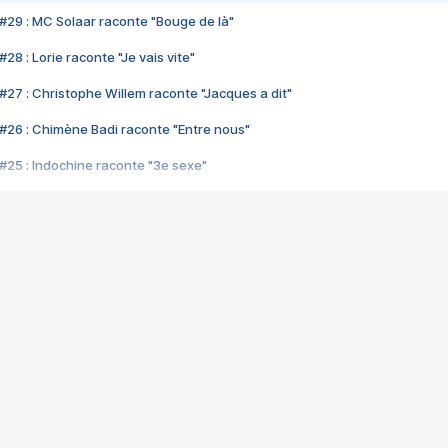
#29 : MC Solaar raconte "Bouge de là"
28 : Lorie raconte "Je vais vite"
#27 : Christophe Willem raconte "Jacques a dit"
#26 : Chimène Badi raconte "Entre nous"
#25 : Indochine raconte "3e sexe"
#24 : Zaho raconte "C'est chelou"
#23 : Patrick Bruel raconte "Au café des délices"
#22 : Kyo raconte "Le chemin"
#21 : Nolwenn Leroy raconte "Cassé"
#20 : Patrick Hernandez raconte "Born to be alive"
#19 : Lorie raconte "Près de moi"
#18 : Michael Jones raconte "A nos actes manqués" (avec Jean-Jacque