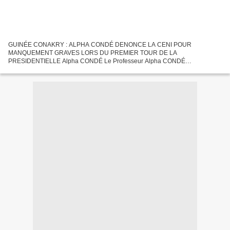
GUINÉE CONAKRY : ALPHA CONDÉ DENONCE LA CENI POUR
MANQUEMENT GRAVES LORS DU PREMIER TOUR DE LA
PRESIDENTIELLE Alpha CONDÉ Le Professeur Alpha CONDÉ
Organisation du second tour Alpha CONDÉ pose ses conditions Des
incertitudes planent sur la tenue du second...