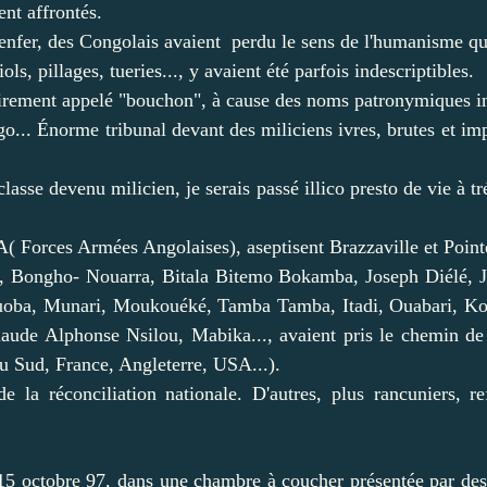
ent affrontés.
enfer, des Congolais avaient perdu le sens de l'humanisme qui
s, pillages, tueries..., y avaient été parfois indescriptibles.
rement appelé "bouchon", à cause des noms patronymiques insc
.. Énorme tribunal devant des miliciens ivres, brutes et imp
classe devenu milicien, je serais passé illico presto de vie à 
A( Forces Armées Angolaises), aseptisent Brazzaville et Point
, Bongho- Nouarra, Bitala Bitemo Bokamba, Joseph Diélé, 
ouoba, Munari, Moukouéké, Tamba Tamba, Itadi, Ouabari, K
de Alphonse Nsilou, Mabika..., avaient pris le chemin de
u Sud, France, Angleterre, USA...).
e la réconciliation nationale. D'autres, plus rancuniers, 
e 15 octobre 97, dans une chambre à coucher présentée par de