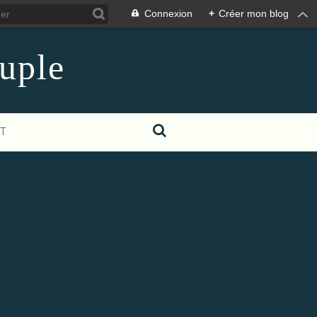
Connexion
+
Créer mon blog
euple
T