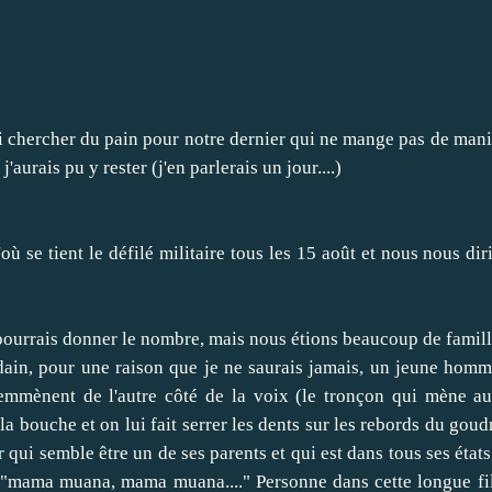
i chercher du pain pour notre dernier qui ne mange pas de manioc.
urais pu y rester (j'en parlerais un jour....)
où se tient le défilé militaire tous les 15 août et nous nous d
ourrais donner le nombre, mais nous étions beaucoup de famill
oudain, pour une raison que je ne saurais jamais, un jeune ho
emmènent de l'autre côté de la voix (le tronçon qui mène a
r la bouche et on lui fait serrer les dents sur les rebords du go
 qui semble être un de ses parents et qui est dans tous ses éta
 "mama muana, mama muana...." Personne dans cette longue file 