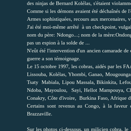
des ninjas de Bernard Kolélas, s'étaient violamm
Comme si les démons avaient été déchaînés de l'
Armes sophistiquées, recours aux mercenaires, viol
J'ai été moi-même arrêté à un checkpoint, vulgai
nom du père: Ndongo...; nom de la mère:Ondongo.
pas un espion à la solde de ...
N'eût été l'intervention d'un ancien camarade de 
guerre a son témoignage.
Le 15 octobre 1997, les cobras, aidés par les FA
Lissouba, Kolélas, Yhombi, Ganao, Mougounga
Tsaty Mabiala, Lipou Massala, Bikinkita, Lef
Ndoba, Mayoulou, Sayi, Hellot Mampouya, Clau
Conakry, Côte d'ivoire, Burkina Faso, Afrique d
Certains sont revenus au Congo, à la faveur d
Brazzaville.
Sur les photos ci-dessous, un milicien cobra, l