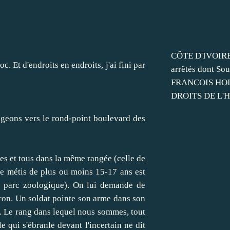
CÔTE D'IVOIRE 
 Et d'endroits en endroits, j'ai fini par
arrêtés dont So
FRANCOIS HO
DROITS DE L'
irigeons vers le rond-point boulevard des
es et tous dans la même rangée (celle de
mme métis de plus ou moins 15-17 ans est
u parc zoologique). On lui demande de
udron. Un soldat pointe son arme dans son
ts. Le rang dans lequel nous sommes, tout
qui s'ébranle devant l'incertain ne dit