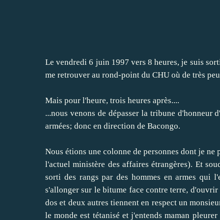
Le vendredi 6 juin 1997 vers 8 heures, je suis sort
me retrouver au rond-point du CHU où de très peu j'a
Mais pour l'heure, trois heures après....
...nous venons de dépasser la tribune d'honneur d'
armées; donc en direction de Bacongo.
Nous étions une colonne de personnes dont je ne p
l'actuel ministère des affaires étrangères). Et s
sorti des rangs par des hommes en armes qui l'
s'allonger sur le bitume face contre terre, d'ouvri
dos et deux autres tiennent en respect un monsieur
le monde est tétanisé et j'entends maman pleurer