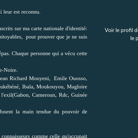
 leur est reconnu.
rits sur ma carte nationale d'identité:
Voir le profil 
itoyables, pour prouver que je ne suis
le 
trépas. Chaque personne qui a vécu cette
e-Noire.
Jean Richard Mouyeni, Emile Ouosso,
oukébéné, Ibala, Moukouyou, Magloire
 l'exil(Gabon, Cameroun, Rdc, Guinée
refusent la main tendue du pouvoir de
s connaisseurs comme celle qu'occupait