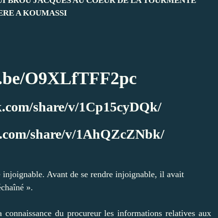
OUI BROU JACQUES AU COEUR DE LA TOURMENTE
ERE A KOUMASSI
tu.be/O9XLfTFF2pc
k.com/share/v/1Cp15cyDQk/
k.com/share/v/1AhQZcZNbk/
injoignable. Avant de se rendre injoignable, il avait
échaîné ».
a connaissance du procureur les informations relatives aux