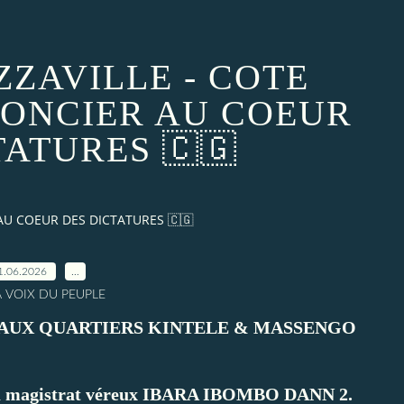
ZAVILLE - COTE
 FONCIER AU COEUR
TATURES 🇨🇬
 AU COEUR DES DICTATURES 🇨🇬
1.06.2026
…
A VOIX DU PEUPLE
R AUX QUARTIERS KINTELE & MASSENGO
 au magistrat véreux IBARA IBOMBO DANN 2.