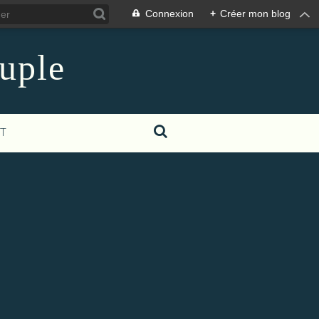
Connexion
+
Créer mon blog
euple
T