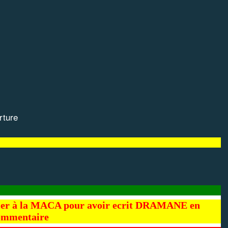
rture
ier à la MACA pour avoir ecrit DRAMANE en
ommentaire