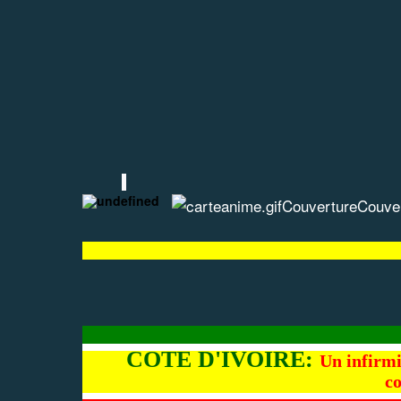
Couverture
Couve
COTE D'IVOIRE:
Un infirm
c