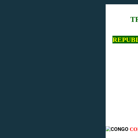
T
REPUB
CO