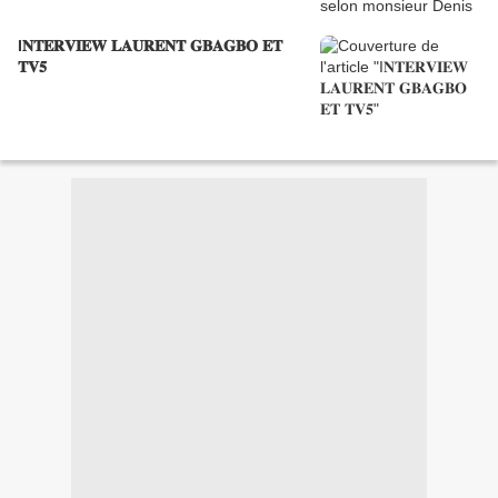
I𝐍𝐓𝐄𝐑𝐕𝐈𝐄𝐖 𝐋𝐀𝐔𝐑𝐄𝐍𝐓 𝐆𝐁𝐀𝐆𝐁𝐎 𝐄𝐓
𝐓𝐕𝟓