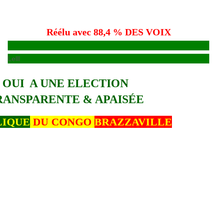
Réélu avec 88,4 % DES VOIX
Lelll
OUI A UNE ELECTION
RANSPARENTE & APAISÉE
LIQUE
DU CONGO
BRAZZAVILLE