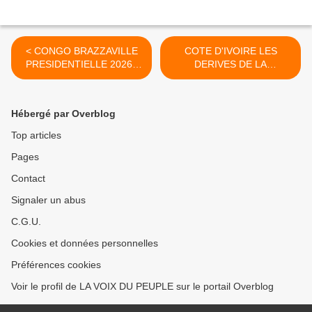
< CONGO BRAZZAVILLE
COTE D'IVOIRE LES
PRESIDENTIELLE 2026 :
DERIVES DE LA
YOUSS BAND DIT TE TE
DICTATURE : Un infirmier à
YE TE . NON NON PAS LUI
la MACA pour avoir ecrit
DRAMANE en commentaire
Hébergé par Overblog
>
Top articles
Pages
Contact
Signaler un abus
C.G.U.
Cookies et données personnelles
Préférences cookies
Voir le profil de LA VOIX DU PEUPLE sur le portail Overblog