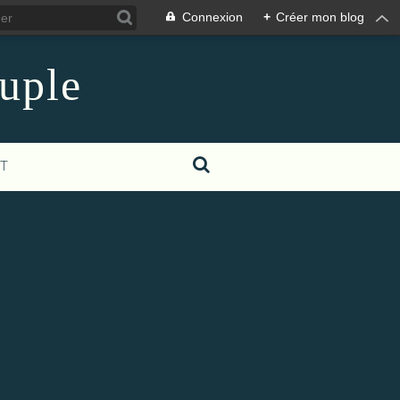
Connexion
+
Créer mon blog
euple
T