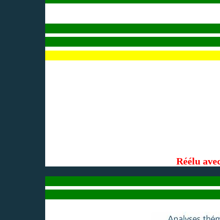
Réélu ave