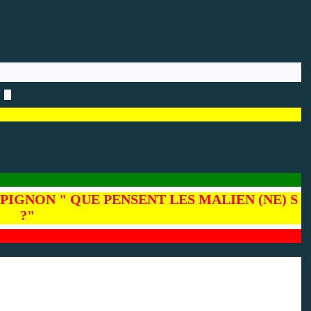
PIGNON " QUE PENSENT LES MALIEN (NE) S
?"