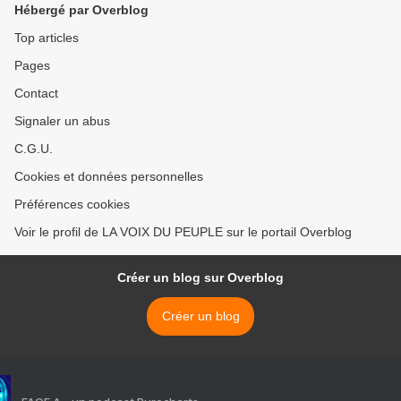
Hébergé par Overblog
comme lors de ses 70 ans
Top articles
Pages
Contact
Signaler un abus
C.G.U.
Cookies et données personnelles
Préférences cookies
Voir le profil de LA VOIX DU PEUPLE sur le portail Overblog
Créer un blog sur Overblog
Créer un blog