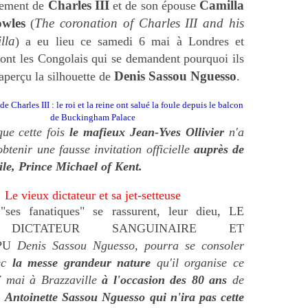
Charles III
Camilla
nement de
et de son épouse
wles
The coronation of Charles III and his
(
lla
) a eu lieu ce samedi 6 mai à Londres et
nt les Congolais qui se demandent pourquoi ils
Denis Sassou Nguesso
 aperçu la silhouette de
.
Charles III : le roi et la reine ont salué la foule depuis le balcon
de Buckingham Palace
ue cette fois
le mafieux Jean-Yves Ollivier
n'a
obtenir
une fausse invitation officielle
auprès de
tile, Prince Michael of Kent.
Le vieux dictateur et sa jet-setteuse
ses fanatiques" se rassurent, leur dieu, LE
 DICTATEUR SANGUINAIRE ET
PU
Denis Sassou Nguesso, pourra se consoler
ec
la messe grandeur nature
qu'il organise ce
 mai à Brazzaville
à l'occasion des 80 ans
de
,
Antoinette Sassou Nguesso
qui n'ira pas cette