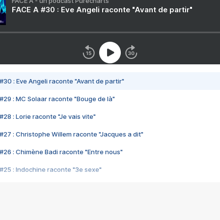
FACE A - un podcast Purecharts
FACE A #30 : Eve Angeli raconte "Avant de partir"
#30 : Eve Angeli raconte "Avant de partir"
#29 : MC Solaar raconte "Bouge de là"
28 : Lorie raconte "Je vais vite"
#27 : Christophe Willem raconte "Jacques a dit"
#26 : Chimène Badi raconte "Entre nous"
#25 : Indochine raconte "3e sexe"
#24 : Zaho raconte "C'est chelou"
#23 : Patrick Bruel raconte "Au café des délices"