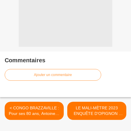
Commentaires
Ajouter un commentaire
< CONGO BRAZZAVILLE :
LE MALI-MÈTRE 2023
Pour ses 80 ans, Antoinette
ENQUÊTE D'OPIGNON "
Sassou Nguesso n'ira pas
QUE PENSENT LES
cette fois faire la jet-
MALIEN (NE) S ?" >
setteuse à Saint-Tropez