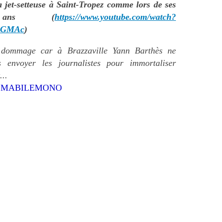
la jet-setteuse à Saint-Tropez comme lors de ses
ans (
https://www.youtube.com/watch?
jGMAc
)
 dommage car à Brazzaville Yann Barthès ne
 envoyer les journalistes pour immortaliser
...
u MABILEMONO