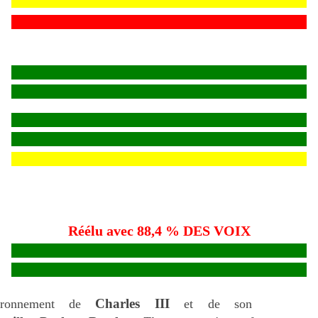
Réélu avec 88,4 % DES VOIX
Charles III
uronnement de
et de son