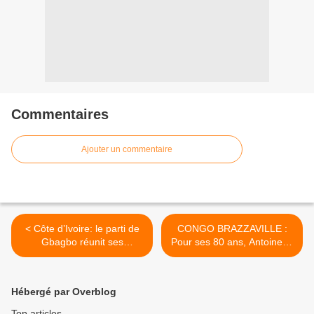
Commentaires
Ajouter un commentaire
< Côte d’Ivoire: le parti de
CONGO BRAZZAVILLE :
Gbagbo réunit ses
Pour ses 80 ans, Antoinette
candidats et annonce un
Sassou Nguesso n'ira pas
organe antifraudes
cette fois faire la jet-
setteuse à Saint-Tropez
Hébergé par Overblog
comme lors de ses 70 ans
>
Top articles