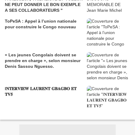
NE PEUT DONNER LE BON EXEMPLE
A SES COLLABORATEURS "
ToPeSA : Appel à l’union nationale
pour construire le Congo nouveau
« Les jeunes Congolais doivent se
prendre en charge », selon monsieur
Denis Sassou Nguesso.
I𝐍𝐓𝐄𝐑𝐕𝐈𝐄𝐖 𝐋𝐀𝐔𝐑𝐄𝐍𝐓 𝐆𝐁𝐀𝐆𝐁𝐎 𝐄𝐓
𝐓𝐕𝟓