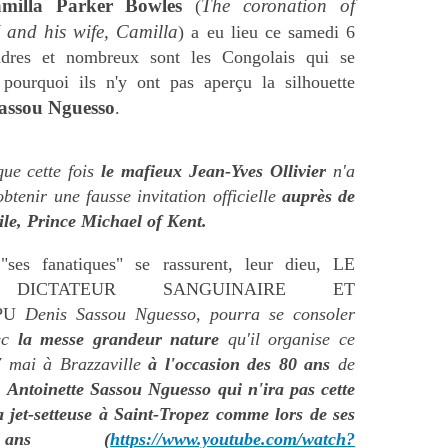
milla Parker Bowles
The coronation of
(
I and his wife, Camilla
) a eu lieu ce samedi 6
dres et nombreux sont les Congolais qui se
pourquoi ils n'y ont pas aperçu la silhouette
assou Nguesso
.
ue cette fois
le mafieux Jean-Yves Ollivier
n'a
obtenir
une fausse invitation officielle
auprès de
tile, Prince Michael of Kent.
ses fanatiques" se rassurent, leur dieu, LE
 DICTATEUR SANGUINAIRE ET
PU
Denis Sassou Nguesso, pourra se consoler
ec
la messe grandeur nature
qu'il organise ce
 mai à Brazzaville
à l'occasion des 80 ans
de
,
Antoinette Sassou Nguesso
qui n'ira pas cette
la jet-setteuse à Saint-Tropez comme lors de ses
ans (
https://www.youtube.com/watch?