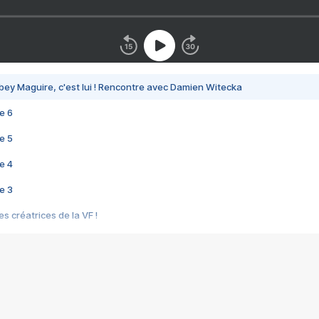
bey Maguire, c'est lui ! Rencontre avec Damien Witecka
e 6
e 5
e 4
e 3
s créatrices de la VF !
e 2
e 1
e Mektoub My Love arrive enfin ! Rencontre avec Shaïn Boumedine et Sal
i : après Toni en famille